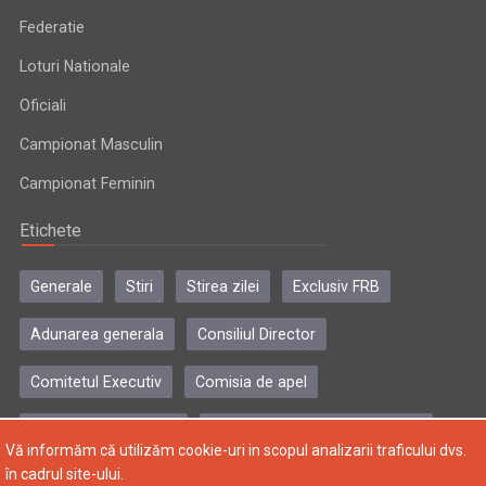
Federatie
Loturi Nationale
Oficiali
Campionat Masculin
Campionat Feminin
Etichete
Generale
Stiri
Stirea zilei
Exclusiv FRB
Adunarea generala
Consiliul Director
Comitetul Executiv
Comisia de apel
Comisia de disciplina
Colegiul central al antrenorilor
Vă informăm că utilizăm cookie-uri in scopul analizarii traficului dvs.
în cadrul site-ului.