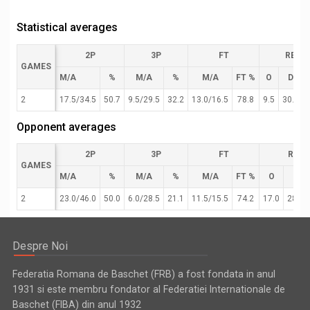
Statistical averages
2P
3P
FT
REB
GAMES
M/A
%
M/A
%
M/A
FT %
O
D
2
17.5/34.5
50.7
9.5/29.5
32.2
13.0/16.5
78.8
9.5
30.0
Opponent averages
2P
3P
FT
REB
GAMES
M/A
%
M/A
%
M/A
FT %
O
D
2
23.0/46.0
50.0
6.0/28.5
21.1
11.5/15.5
74.2
17.0
28.5
Despre Noi
Federatia Romana de Baschet (FRB) a fost fondata in anul
1931 si este membru fondator al Federatiei Internationale de
Baschet (FIBA) din anul 1932