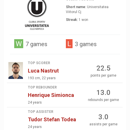
Short name:
Universitatea
Viitorul Cj
Streak:
1 won
W
L
7 games
3 games
TOP SCORER
22.5
Luca Nastrut
points per game
193 cm, 22 years
TOP REBOUNDER
13.0
Henrique Simionca
rebounds per game
24 years
TOP ASSISTER
3.0
Tudor Stefan Todea
assists per game
24 years