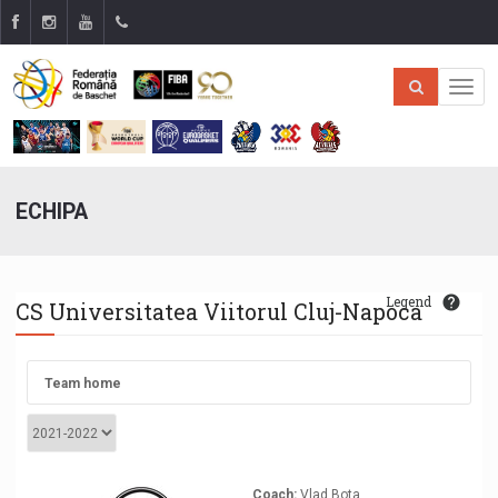
ECHIPA
Legend
CS Universitatea Viitorul Cluj-Napoca
Team home
Coach:
Vlad Bota