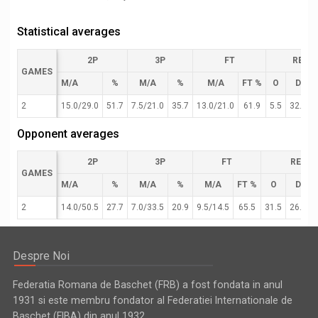
Statistical averages
2P
3P
FT
REB
GAMES
M/A
%
M/A
%
M/A
FT %
O
D
2
15.0/29.0
51.7
7.5/21.0
35.7
13.0/21.0
61.9
5.5
32.0
Opponent averages
2P
3P
FT
REB
GAMES
M/A
%
M/A
%
M/A
FT %
O
D
2
14.0/50.5
27.7
7.0/33.5
20.9
9.5/14.5
65.5
31.5
26.5
Despre Noi
Federatia Romana de Baschet (FRB) a fost fondata in anul
1931 si este membru fondator al Federatiei Internationale de
Baschet (FIBA) din anul 1932