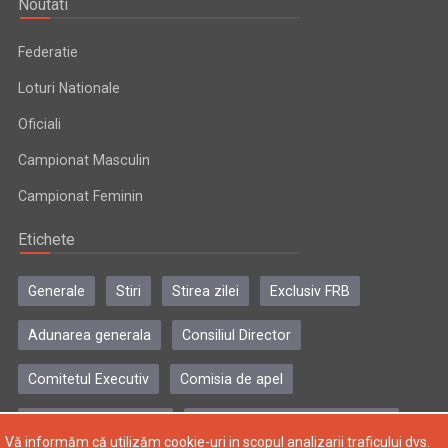
Noutati
Federatie
Loturi Nationale
Oficiali
Campionat Masculin
Campionat Feminin
Etichete
Generale
Stiri
Stirea zilei
Exclusiv FRB
Adunarea generala
Consiliul Director
Comitetul Executiv
Comisia de apel
Comisia de disciplina
Colegiul central al antrenorilor
Vă informăm că utilizăm cookie-uri in scopul analizarii traficului dvs.