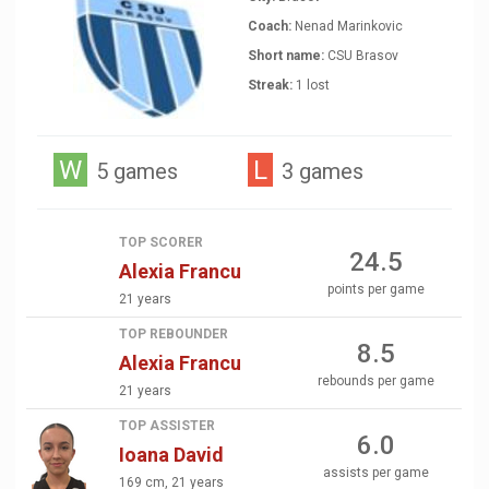
Coach:
Nenad Marinkovic
Short name:
CSU Brasov
Streak:
1 lost
W
L
5 games
3 games
TOP SCORER
24.5
Alexia Francu
points per game
21 years
TOP REBOUNDER
8.5
Alexia Francu
rebounds per game
21 years
TOP ASSISTER
6.0
Ioana David
assists per game
169 cm, 21 years