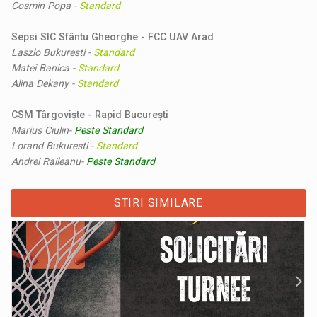
Cosmin Popa
-
Standard
Sepsi SIC Sfântu Gheorghe - FCC UAV Arad
Laszlo Bukuresti
-
Standard
Matei Banica
-
Standard
Alina Dekany
-
Standard
CSM Târgoviște - Rapid București
Marius Ciulin
-
Peste Standard
Lorand Bukuresti -
Standard
Andrei Raileanu
-
Peste Standard
STIRI SIMILARE