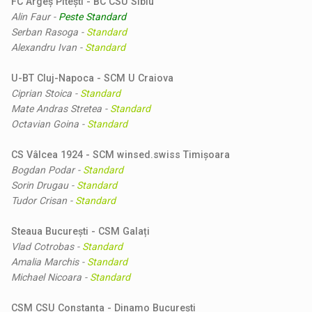
FC Argeș Pitești - BC CSU Sibiu
Alin Faur
-
Peste Standard
Serban Rasoga
-
Standard
Alexandru Ivan
-
Standard
U-BT Cluj-Napoca - SCM U Craiova
Ciprian Stoica
-
Standard
Mate Andras Stretea
-
Standard
Octavian Goina
-
Standard
CS Vâlcea 1924 - SCM winsed.swiss Timișoara
Bogdan Podar
-
Standard
Sorin Drugau
-
Standard
Tudor Crisan
-
Standard
Steaua București - CSM Galați
Vlad Cotrobas
-
Standard
Amalia Marchis
-
Standard
Michael Nicoara
-
Standard
CSM CSU Constanța - Dinamo București