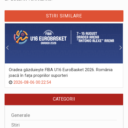
STIRI SIMILARE
Oradea găzduiește FIBA U16 EuroBasket 2026. România
joacă în fața propriilor suporteri
2026-08-06 00:22:54
CATEGORII
Generale
Stiri