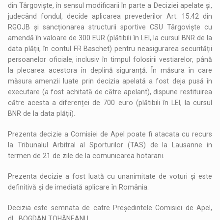
din Târgoviște, în sensul modificarii în parte a Deciziei apelate și,
judecând fondul, decide aplicarea prevederilor Art. 15.42 din
RGOJB și sancționarea structurii sportive CSU Târgoviște cu
amendă în valoare de 300 EUR (plătibili în LEI, la cursul BNR de la
data plății, în contul FR Baschet) pentru neasigurarea securității
persoanelor oficiale, inclusiv în timpul folosirii vestiarelor, până
la plecarea acestora în deplină siguranță. În măsura în care
măsura amenzii luate prin decizia apelată a fost deja pusă în
executare (a fost achitată de către apelant), dispune restituirea
către acesta a diferenței de 700 euro (plătibili în LEI, la cursul
BNR de la data plății).
Prezenta decizie a Comisiei de Apel poate fi atacata cu recurs
la Tribunalul Arbitral al Sporturilor (TAS) de la Lausanne in
termen de 21 de zile de la comunicarea hotararii.
Prezenta decizie a fost luată cu unanimitate de voturi și este
definitivă și de imediată aplicare în România.
Decizia este semnata de catre Președintele Comisiei de Apel,
dl. BOGDAN TOHĂNEANU.