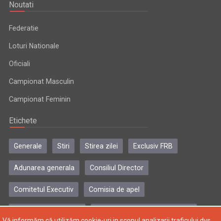
Noutati
Federatie
Loturi Nationale
Oficiali
Campionat Masculin
Campionat Feminin
Etichete
Generale
Stiri
Stirea zilei
Exclusiv FRB
Adunarea generala
Consiliul Director
Comitetul Executiv
Comisia de apel
Comisia de disciplina
Colegiul central al antrenorilor
Vă informăm că utilizăm cookie-uri in scopul analizarii traficului dvs.