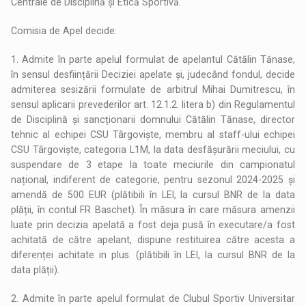
Centrale de Disciplină și Etică Sportivă.
Comisia de Apel decide:
1. Admite în parte apelul formulat de apelantul Cătălin Tănase,
în sensul desființării Deciziei apelate și, judecând fondul, decide
admiterea sesizării formulate de arbitrul Mihai Dumitrescu, în
sensul aplicarii prevederilor art. 12.1.2. litera b) din Regulamentul
de Disciplină și sancționarii domnului Cătălin Tănase, director
tehnic al echipei CSU Târgoviște, membru al staff-ului echipei
CSU Târgoviște, categoria L1M, la data desfășurării meciului, cu
suspendare de 3 etape la toate meciurile din campionatul
național, indiferent de categorie, pentru sezonul 2024-2025 și
amendă de 500 EUR (plătibili în LEI, la cursul BNR de la data
plății, în contul FR Baschet). În măsura în care măsura amenzii
luate prin decizia apelată a fost deja pusă în executare/a fost
achitată de către apelant, dispune restituirea către acesta a
diferenței achitate in plus. (plătibili în LEI, la cursul BNR de la
data plății).
2. Admite în parte apelul formulat de Clubul Sportiv Universitar