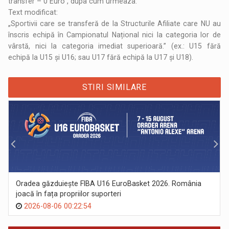
transfer – 0 Euro”, dupa cum urmeaza:
Text modificat:
„Sportivii care se transferă de la Structurile Afiliate care NU au
înscris echipă în Campionatul Național nici la categoria lor de
vârstă, nici la categoria imediat superioară.” (ex.: U15 fără
echipă la U15 și U16; sau U17 fără echipă la U17 și U18).
STIRI SIMILARE
Oradea găzduiește FIBA U16 EuroBasket 2026. România
joacă în fața propriilor suporteri
2026-08-06 00:22:54