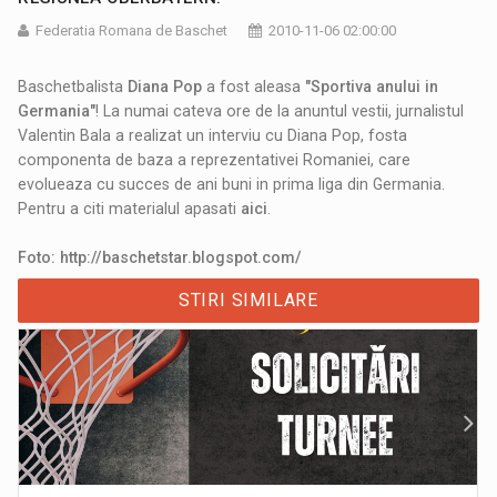
Federatia Romana de Baschet
2010-11-06 02:00:00
Baschetbalista
Diana Pop
a fost aleasa
"Sportiva anului in
Germania"
! La numai cateva ore de la anuntul vestii, jurnalistul
Valentin Bala a realizat un interviu cu Diana Pop, fosta
componenta de baza a reprezentativei Romaniei, care
evolueaza cu succes de ani buni in prima liga din Germania.
Pentru a citi materialul apasati
aici
.
Foto: http://baschetstar.blogspot.com/
STIRI SIMILARE