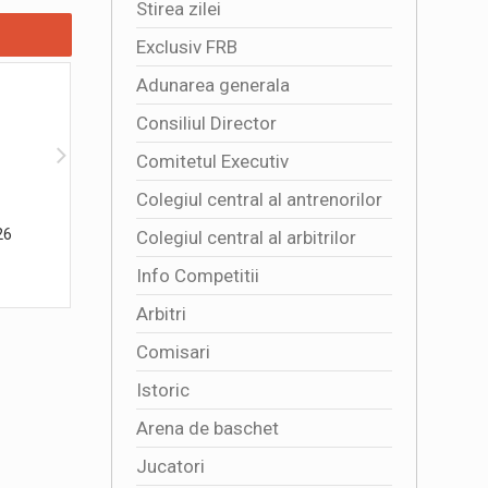
Stirea zilei
Exclusiv FRB
Adunarea generala
Consiliul Director
Comitetul Executiv
Colegiul central al antrenorilor
26
Danubius Arena din Tulcea a fost
4341 DE 
Colegiul central al arbitrilor
inaugurata oficial
TRICOLO
Info Competitii
2026-08-01 16:47:03
2026-08
Arbitri
Comisari
Istoric
Arena de baschet
Jucatori