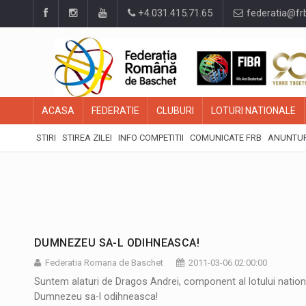
+4.031.415.71.65
federatia@fr
ACASA
FEDERATIE
CLUBURI
LOTURI NATIONALE
STIRI
STIREA ZILEI
INFO COMPETITII
COMUNICATE FRB
ANUNTUR
DUMNEZEU SA-L ODIHNEASCA!
Federatia Romana de Baschet
2011-03-06 02:00:00
Suntem alaturi de Dragos Andrei, component al lotului national
Dumnezeu sa-l odihneasca!