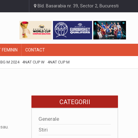
Bld. Basarabia nr. 39, Sector 2, Bucuresti
 FEMININ
CONTACT
BG M 2024
4NAT CUP W
4NAT CUP M
CATEGORII
Generale
 sau.
Stiri