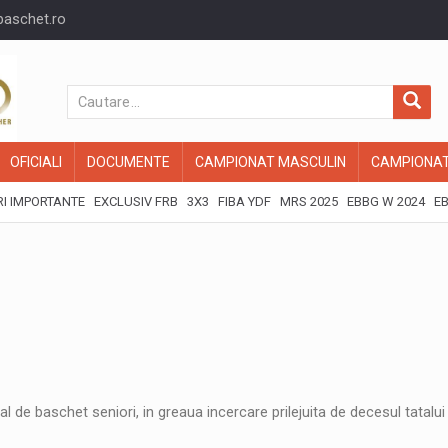
baschet.ro
OFICIALI
DOCUMENTE
CAMPIONAT MASCULIN
CAMPIONAT
I IMPORTANTE
EXCLUSIV FRB
3X3
FIBA YDF
MRS 2025
EBBG W 2024
EB
 de baschet seniori, in greaua incercare prilejuita de decesul tatalui