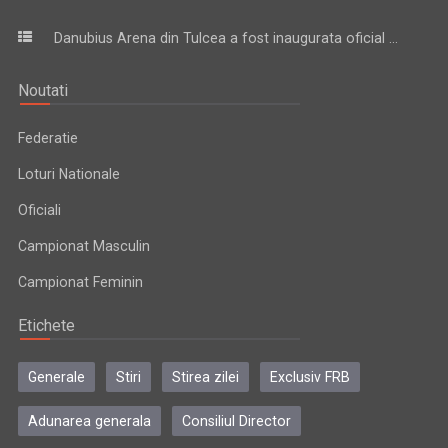
Danubius Arena din Tulcea a fost inaugurata oficial ...
Noutati
Federatie
Loturi Nationale
Oficiali
Campionat Masculin
Campionat Feminin
Etichete
Generale
Stiri
Stirea zilei
Exclusiv FRB
Adunarea generala
Consiliul Director