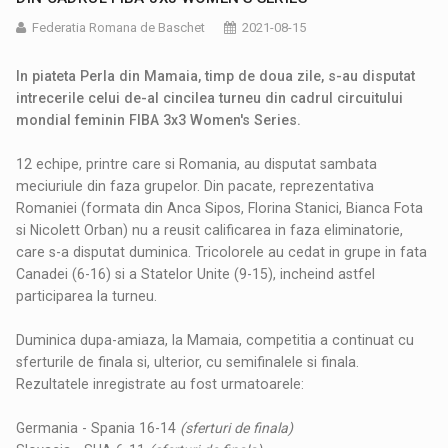
Federatia Romana de Baschet
2021-08-15
In piateta Perla din Mamaia, timp de doua zile, s-au disputat
intrecerile celui de-al cincilea turneu din cadrul circuitului
mondial feminin FIBA 3x3 Women's Series.
12 echipe, printre care si Romania, au disputat sambata
meciuriule din faza grupelor. Din pacate, reprezentativa
Romaniei (formata din Anca Sipos, Florina Stanici, Bianca Fota
si Nicolett Orban) nu a reusit calificarea in faza eliminatorie,
care s-a disputat duminica. Tricolorele au cedat in grupe in fata
Canadei (6-16) si a Statelor Unite (9-15), incheind astfel
participarea la turneu.
Duminica dupa-amiaza, la Mamaia, competitia a continuat cu
sferturile de finala si, ulterior, cu semifinalele si finala.
Rezultatele inregistrate au fost urmatoarele:
Germania - Spania 16-14
(sferturi de finala)