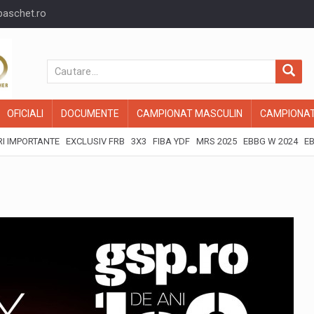
baschet.ro
OFICIALI
DOCUMENTE
CAMPIONAT MASCULIN
CAMPIONAT
I IMPORTANTE
EXCLUSIV FRB
3X3
FIBA YDF
MRS 2025
EBBG W 2024
EB