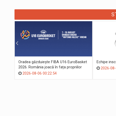
S
Oradea găzduiește FIBA U16 EuroBasket
Echipe ins
2026. România joacă în fața propriilor
2026-08-
suporteri
2026-08-06 00:22:54