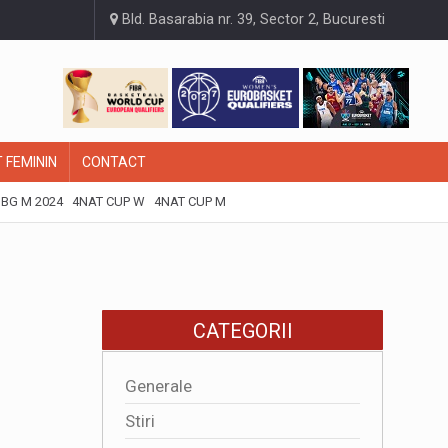
Bld. Basarabia nr. 39, Sector 2, Bucuresti
 FEMININ
CONTACT
BG M 2024
4NAT CUP W
4NAT CUP M
CATEGORII
Generale
Stiri