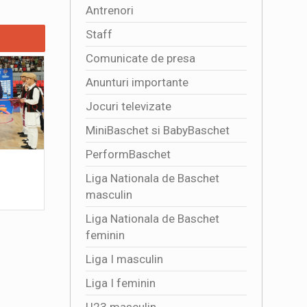
Antrenori
Staff
Comunicate de presa
Anunturi importante
Jocuri televizate
MiniBaschet si BabyBaschet
PerformBaschet
4341 DE SPECTATORI ALATURI DE
Multumim,
Liga Nationala de Baschet
TRICOLORE
2026-07
masculin
2026-08-01 16:50:01
Liga Nationala de Baschet
feminin
Liga I masculin
Liga I feminin
U23 masculin