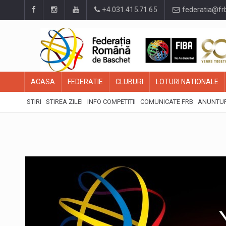
+4.031.415.71.65
federatia@fr
ACASA
FEDERATIE
CLUBURI
LOTURI NATIONALE
STIRI
STIREA ZILEI
INFO COMPETITII
COMUNICATE FRB
ANUNTUR