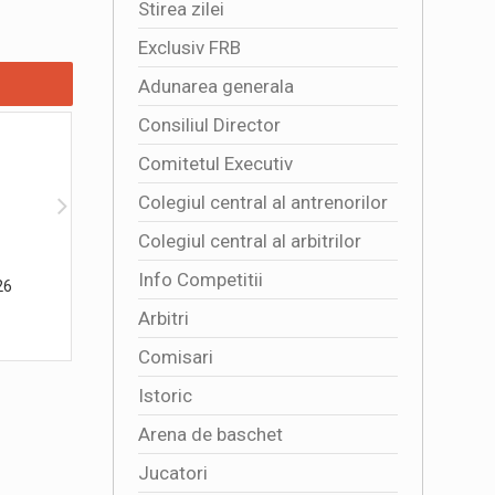
Stirea zilei
Exclusiv FRB
Adunarea generala
Consiliul Director
Comitetul Executiv
Colegiul central al antrenorilor
Colegiul central al arbitrilor
Info Competitii
26
Danubius Arena din Tulcea a fost
4341 DE 
inaugurata oficial
TRICOLO
Arbitri
2026-08-01 16:47:03
2026-08
Comisari
Istoric
Arena de baschet
Jucatori