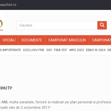
baschet.ro
OFICIALI
DOCUMENTE
CAMPIONAT MASCULIN
CAMPIONAT
I IMPORTANTE
EXCLUSIV FRB
3X3
FIBA YDF
MRS 2025
EBBG W 2024
EB
IHUTI!
 ANI
, multa sanatate, fericire si realizari pe plan personal si profesio
ersatii zilei de 2 octombrie 2011!