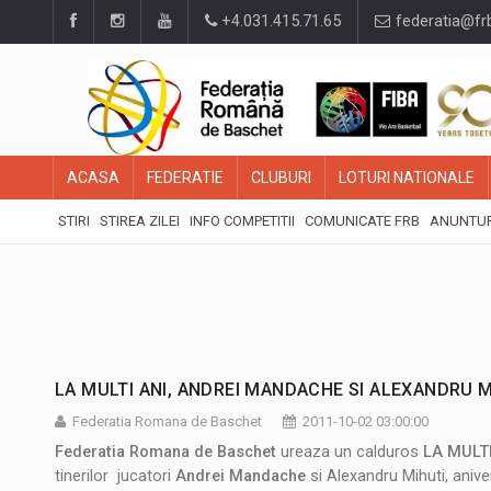
+4.031.415.71.65
federatia@fr
ACASA
FEDERATIE
CLUBURI
LOTURI NATIONALE
STIRI
STIREA ZILEI
INFO COMPETITII
COMUNICATE FRB
ANUNTUR
LA MULTI ANI, ANDREI MANDACHE SI ALEXANDRU M
Federatia Romana de Baschet
2011-10-02 03:00:00
Federatia Romana de Baschet
ureaza un calduros
LA MULTI
tinerilor jucatori
Andrei Mandache
si
Alexandru Mihuti
, aniv