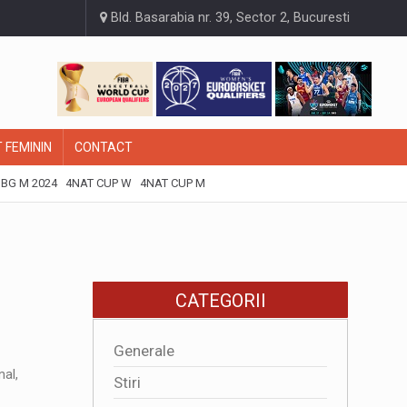
Bld. Basarabia nr. 39, Sector 2, Bucuresti
 FEMININ
CONTACT
BG M 2024
4NAT CUP W
4NAT CUP M
CATEGORII
Generale
nal,
Stiri