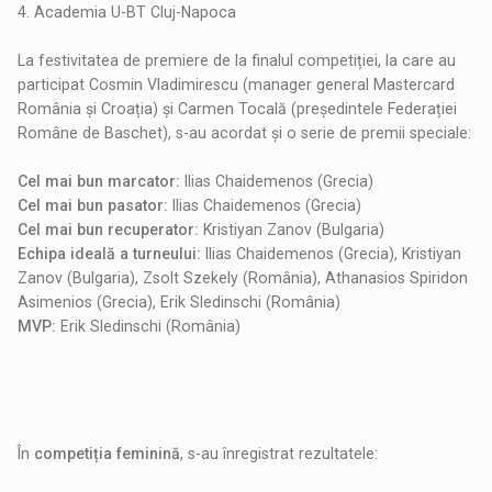
4. Academia U-BT Cluj-Napoca
La festivitatea de premiere de la finalul competiției, la care au
participat Cosmin Vladimirescu (manager general Mastercard
România și Croația) și Carmen Tocală (președintele Federației
Române de Baschet), s-au acordat și o serie de premii speciale:
Cel mai bun marcator:
Ilias Chaidemenos (Grecia)
Cel mai bun pasator:
Ilias Chaidemenos (Grecia)
Cel mai bun recuperator:
Kristiyan Zanov (Bulgaria)
Echipa ideală a turneului:
Ilias Chaidemenos (Grecia), Kristiyan
Zanov (Bulgaria), Zsolt Szekely (România), Athanasios Spiridon
Asimenios (Grecia), Erik Sledinschi (România)
MVP:
Erik Sledinschi (România)
În
competiția feminină
, s-au înregistrat rezultatele: