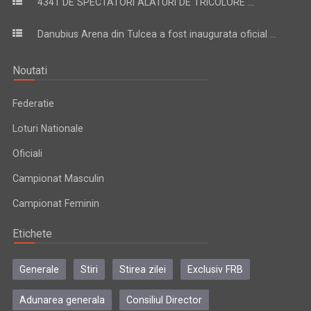
4341 DE SPECTATORI ALATURI DE TRICOLORE ...
Danubius Arena din Tulcea a fost inaugurata oficial ...
Noutati
Federatie
Loturi Nationale
Oficiali
Campionat Masculin
Campionat Feminin
Etichete
Generale
Stiri
Stirea zilei
Exclusiv FRB
Adunarea generala
Consiliul Director