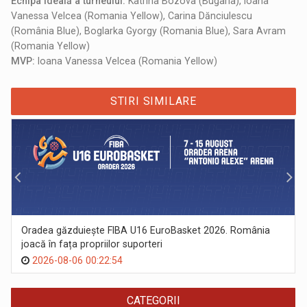
Echipa ideală a turneului:
Katrina Bozova (Bugaria), Ioana
Vanessa Velcea (Romania Yellow), Carina Dănciulescu
(România Blue), Boglarka Gyorgy (Romania Blue), Sara Avram
(Romania Yellow)
MVP:
Ioana Vanessa Velcea (Romania Yellow)
STIRI SIMILARE
Oradea găzduiește FIBA U16 EuroBasket 2026. România
joacă în fața propriilor suporteri
2026-08-06 00:22:54
CATEGORII