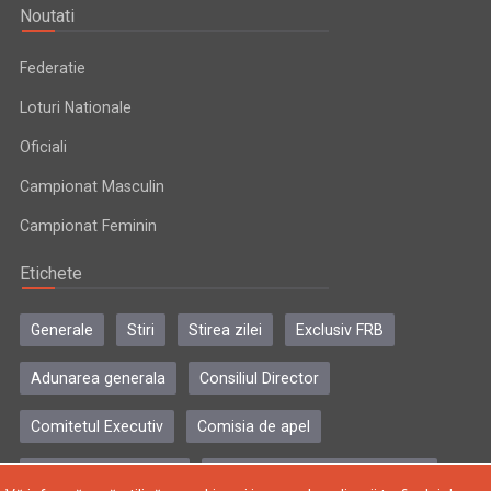
Noutati
Federatie
Loturi Nationale
Oficiali
Campionat Masculin
Campionat Feminin
Etichete
Generale
Stiri
Stirea zilei
Exclusiv FRB
Adunarea generala
Consiliul Director
Comitetul Executiv
Comisia de apel
Comisia de disciplina
Colegiul central al antrenorilor