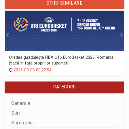
STIRI SIMILARE
Oradea găzduiește FIBA U16 EuroBasket 2026. România
joacă în fața propriilor suporteri
2026-08-06 00:22:54
CATEGORII
Generale
Stiri
Stirea zilei