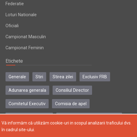
Federatie
Loturi Nationale
Oficiali
Campionat Masculin
Campionat Feminin
Etichete
Generale
Stiri
Stirea zilei
Exclusiv FRB
Adunarea generala
Consiliul Director
Comitetul Executiv
Comisia de apel
Comisia de disciplina
Colegiul central al antrenorilor
Vă informăm că utilizăm cookie-uri in scopul analizarii traficului dvs.
în cadrul site-ului.
Copyright © 2004-2024, Federatia Romana de Baschet. Toate