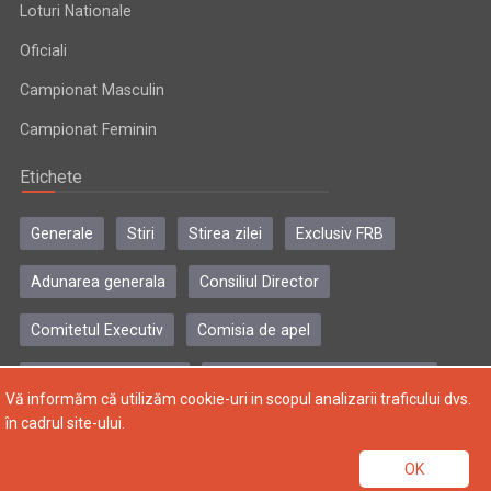
Loturi Nationale
Oficiali
Campionat Masculin
Campionat Feminin
Etichete
Generale
Stiri
Stirea zilei
Exclusiv FRB
Adunarea generala
Consiliul Director
Comitetul Executiv
Comisia de apel
Comisia de disciplina
Colegiul central al antrenorilor
Vă informăm că utilizăm cookie-uri in scopul analizarii traficului dvs.
în cadrul site-ului.
Copyright © 2004-2024, Federatia Romana de Baschet. Toate
OK
drepturile rezervate.