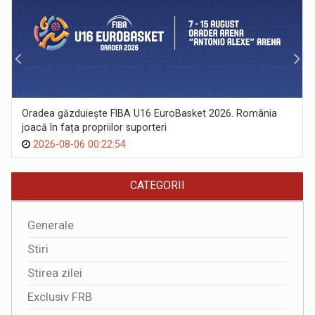
Oradea găzduiește FIBA U16 EuroBasket 2026. România
joacă în fața propriilor suporteri
2026-08-06 00:22:54
CATEGORII
Generale
Stiri
Stirea zilei
Exclusiv FRB