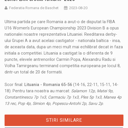
Federatia Romana de Baschet
2023-08-20
Ultima partida pe care Romania a avut-o de disputat la FIBA
U16 Women's European Championship 2023 Division B a opus
nationalei noastre reprezentativa Lituaniei. Reeditarea derby-
ului Grupei A a avut acelasi castigator - nationala baltica - insa,
de aceasta data, dupa un meci mult mai echilibrat decat in faza
initiala a competitiei. Lituania a castigat la o diferenta de 9
puncte, elevele antrenorilor Carmin Popa, Alexandru Radu si
Volha Tamirgeanu terminand competitia europeana pe locul 8,
dintr-un total de 20 de formatii.
Scor final:
Lituania - Romania 65-56
(14-16, 22-11, 15-11, 14-
18). Pentru tara noastra au marcat:
Salamon 12p, Matei 9p,
Constantinescu 7p 1x3, Carmaciu 7p 1x3, Ples 5p 1x3, Manea 4p
13 rec, Pop 4p, Simion 4p, Popescu-Antohi 2p, Savu 2p
.
STIRI SIMILARE