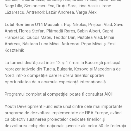
Nagy Lilla, Simionescu Eva, Druțu Sara, Irina Vasiliu, Irene
Lăzărescu. Antrenori: Lazăr Andreea, Varga Alex.
Lotul României U14 Masculin:
Pop Nikolas, Prejban Vlad, Savu
Andrei, Florea Ștefan, Plămadă Rareș, Sabin Albert, Capră
Francesco, Ciucos Matei, Teodor Dan, Pistolea Vlad, Mihai
Andreas, Năstaca Luca Mihai. Antrenori: Popa Mihai şi Emil
Kosztelnik
La turneul desfǎşurat între 12 şi 17 mai, la București participă
reprezentativele din Turcia, Bulgaria, Kosovo și Macedonia de
Nord, într-o competiție care le oferă tinerilor sportivi
oportunitatea de a acumula experiență internațională.
Programul complet al competiției poate fi consultat AICI!
Youth Development Fund este unul dintre cele mai importante
programe de dezvoltare implementate de FIBA Europe, având
ca obiectiv susținerea proiectelor dedicate tinerilor și
dezvoltarea echipelor naționale juvenile ale celor 50 de federații