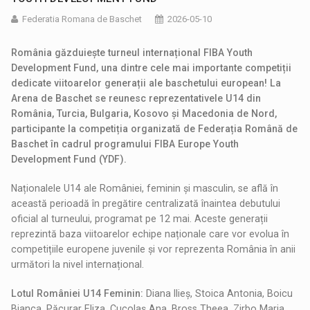
Federatia Romana de Baschet
2026-05-10
România găzduiește turneul internațional FIBA Youth
Development Fund, una dintre cele mai importante competiții
dedicate viitoarelor generații ale baschetului european! La
Arena de Baschet se reunesc reprezentativele U14 din
România, Turcia, Bulgaria, Kosovo și Macedonia de Nord,
participante la competiția organizată de Federația Română de
Baschet în cadrul programului FIBA Europe Youth
Development Fund (YDF).
Naționalele U14 ale României, feminin și masculin, se află în
această perioadă în pregătire centralizată înaintea debutului
oficial al turneului, programat pe 12 mai. Aceste generații
reprezintă baza viitoarelor echipe naționale care vor evolua în
competițiile europene juvenile și vor reprezenta România în anii
următori la nivel internațional.
Lotul României U14 Feminin:
Diana Ilieș, Stoica Antonia, Boicu
Bianca, Păcurar Eliza, Cucolaș Ana, Bross Theea, Zirbo Maria,