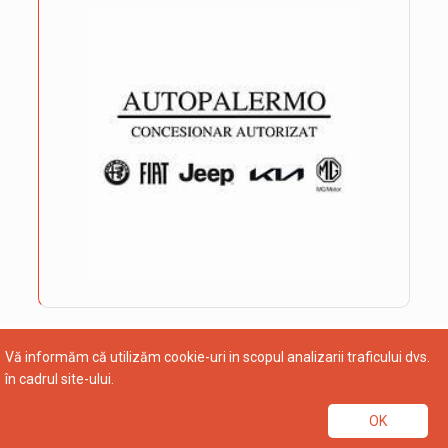
Vă informăm că utilizăm cookie-uri in scopul analizarii traficului dvs.
în cadrul site-ului.
OK