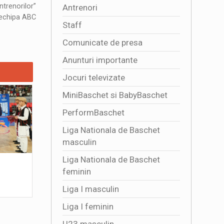
trenorilor”
Antrenori
e echipa ABC
Staff
Comunicate de presa
Anunturi importante
Jocuri televizate
MiniBaschet si BabyBaschet
PerformBaschet
Liga Nationala de Baschet
masculin
Liga Nationala de Baschet
4341 DE SPECTATORI ALATURI DE
Multumim,
feminin
TRICOLORE
2026-07
2026-08-01 16:50:01
Liga I masculin
Liga I feminin
U23 masculin