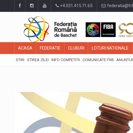
+4.031.415.71.65
federatia@fr
ACASA
FEDERATIE
CLUBURI
LOTURI NATIONALE
STIRI
STIREA ZILEI
INFO COMPETITII
COMUNICATE FRB
ANUNTUR