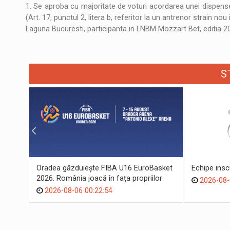
1. Se aproba cu majoritate de voturi acordarea unei dispense
(Art. 17, punctul 2, litera b, referitor la un antrenor strain 
Laguna Bucuresti, participanta in LNBM Mozzart Bet, editia 20
S
Oradea găzduiește FIBA U16 EuroBasket
Echipe ins
2026. România joacă în fața propriilor
2026-08-
suporteri
2026-08-06 00:22:54