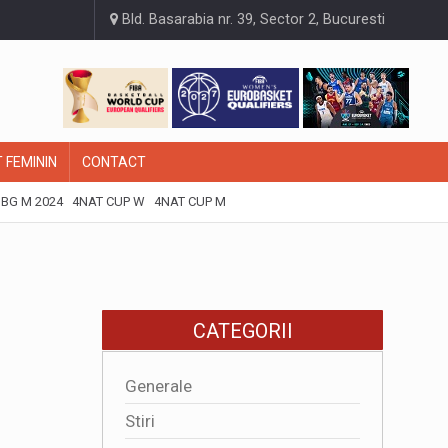
Bld. Basarabia nr. 39, Sector 2, Bucuresti
 FEMININ
CONTACT
BG M 2024
4NAT CUP W
4NAT CUP M
CATEGORII
Generale
Stiri