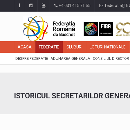
+4.031.415.71.65
federatia@fr
ACASA
FEDERATIE
CLUBURI
LOTURI NATIONALE
DESPRE FEDERATIE
ADUNAREA GENERALA
CONSILIUL DIRECTOR
ISTORICUL SECRETARILOR GENERA