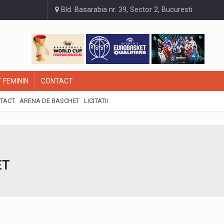
Bld. Basarabia nr. 39, Sector 2, Bucuresti
 FEMININ
CONTACT
TACT
ARENA DE BASCHET
LICITATII
ET