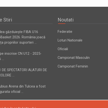
e Stiri
Noutati
Federatie
dea găzduiește FIBA U16
oBasket 2026. România joacă
Loturi Nationale
ața propriilor suporteri ...
Oficiali
pe inscrise CN U12 - 2025-
Campionat Masculin
 ...
Campionat Feminin
1 DE SPECTATORI ALATURI DE
OLORE ...
bius Arena din Tulcea a fost
gurata oficial ...