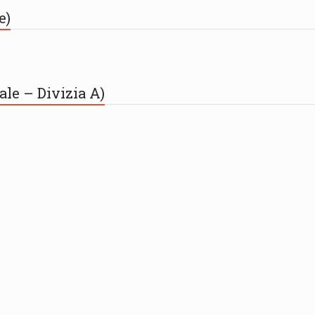
e)
le – Divizia A)