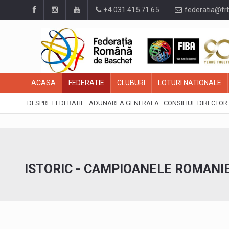
+4.031.415.71.65
federatia@fr
ACASA
FEDERATIE
CLUBURI
LOTURI NATIONALE
DESPRE FEDERATIE
ADUNAREA GENERALA
CONSILIUL DIRECTOR
ISTORIC - CAMPIOANELE ROMANIEI