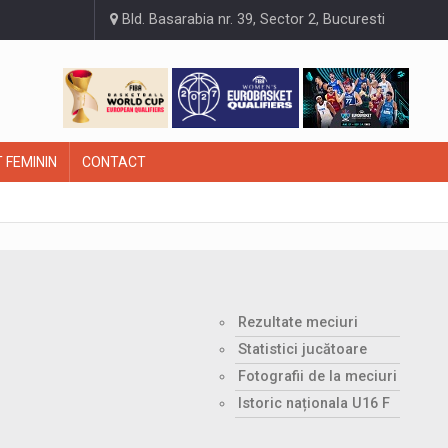
Bld. Basarabia nr. 39, Sector 2, Bucuresti
 FEMININ
CONTACT
Rezultate meciuri
Statistici jucătoare
Fotografii de la meciuri
Istoric naționala U16 F