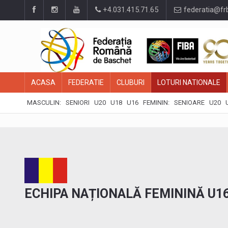
+4.031.415.71.65
federatia@fr
ACASA
FEDERATIE
CLUBURI
LOTURI NATIONALE
MASCULIN:
SENIORI
U20
U18
U16
FEMININ:
SENIOARE
U20
ECHIPA NAȚIONALĂ FEMININĂ U16