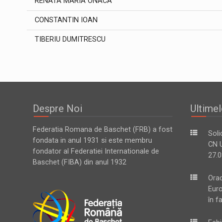
RENATA MARIA ONACA
CONSTANTIN IOAN
TIBERIU DUMITRESCU
Despre Noi
Ultimel
Federatia Romana de Baschet (FRB) a fost
Soli
fondata in anul 1931 si este membru
CN U
fondator al Federatiei Internationale de
27.0
Baschet (FIBA) din anul 1932
Ora
Eur
în f