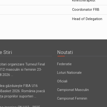
Kinetoterapeut
Coordonator FRB
Head of Delegation
e Stiri
Noutati
Federatie
citari organizare Turneul Final
12 masculin si feminin 23-
Loturi Nationale
8.2026 ...
Oficiali
dea găzduiește FIBA U16
Campionat Masculin
oBasket 2026. România joacă
ața propriilor suporteri ...
Campionat Feminin