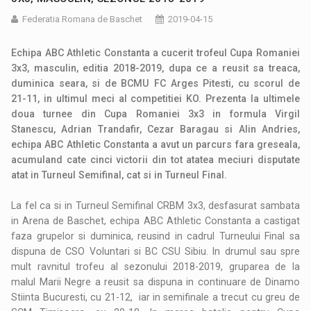
Federatia Romana de Baschet
2019-04-15
Echipa ABC Athletic Constanta a cucerit trofeul Cupa Romaniei
3x3, masculin, editia 2018-2019, dupa ce a reusit sa treaca,
duminica seara, si de BCMU FC Arges Pitesti, cu scorul de
21-11, in ultimul meci al competitiei KO. Prezenta la ultimele
doua turnee din Cupa Romaniei 3x3 in formula Virgil
Stanescu, Adrian Trandafir, Cezar Baragau si Alin Andries,
echipa ABC Athletic Constanta a avut un parcurs fara greseala,
acumuland cate cinci victorii din tot atatea meciuri disputate
atat in Turneul Semifinal, cat si in Turneul Final.
La fel ca si in Turneul Semifinal CRBM 3x3, desfasurat sambata
in Arena de Baschet, echipa ABC Athletic Constanta a castigat
faza grupelor si duminica, reusind in cadrul Turneului Final sa
dispuna de CSO Voluntari si BC CSU Sibiu. In drumul sau spre
mult ravnitul trofeu al sezonului 2018-2019, gruparea de la
malul Marii Negre a reusit sa dispuna in continuare de Dinamo
Stiinta Bucuresti, cu 21-12, iar in semifinale a trecut cu greu de