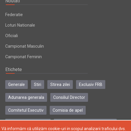
Noutati
Federatie
Loturi Nationale
Oficiali
Campionat Masculin
Campionat Feminin
Etichete
Generale
Stiri
Stirea zilei
Exclusiv FRB
Adunarea generala
Consiliul Director
Comitetul Executiv
Comisia de apel
Comisia de disciplina
Colegiul central al antrenorilor
Vă informăm că utilizăm cookie-uri in scopul analizarii traficului dvs.