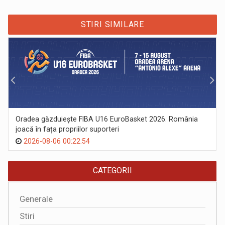
STIRI SIMILARE
Oradea găzduiește FIBA U16 EuroBasket 2026. România
joacă în fața propriilor suporteri
2026-08-06 00:22:54
CATEGORII
Generale
Stiri