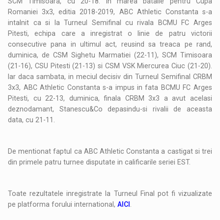
SCM Timisoara, cu 20-18. In marea batalie pentru Cupa
Romaniei 3x3, editia 2018-2019, ABC Athletic Constanta s-a
intalnit ca si la Turneul Semifinal cu rivala BCMU FC Arges
Pitesti, echipa care a inregistrat o linie de patru victorii
consecutive pana in ultimul act, reusind sa treaca pe rand,
duminica, de CSM Sighetu Marmatiei (22-11), SCM Timisoara
(21-16), CSU Pitesti (21-13) si CSM VSK Miercurea Ciuc (21-20).
Iar daca sambata, in meciul decisiv din Turneul Semifinal CRBM
3x3, ABC Athletic Constanta s-a impus in fata BCMU FC Arges
Pitesti, cu 22-13, duminica, finala CRBM 3x3 a avut acelasi
deznodamant, Stanescu&Co depasindu-si rivalii de aceasta
data, cu 21-11.
De mentionat faptul ca ABC Athletic Constanta a castigat si trei
din primele patru turnee disputate in calificarile seriei EST.
Toate rezultatele inregistrate la Turneul Final pot fi vizualizate
pe platforma forului international,
AICI
.