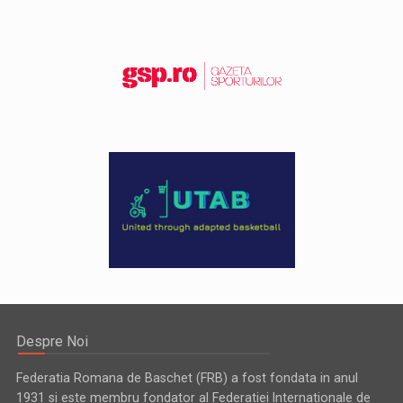
Despre Noi
Federatia Romana de Baschet (FRB) a fost fondata in anul
1931 si este membru fondator al Federatiei Internationale de