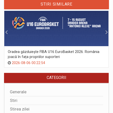
STIRI SIMILARE
Oradea găzduiește FIBA U16 EuroBasket 2026. România
joacă în fața propriilor suporteri
2026-08-06 00:22:54
CATEGORII
Generale
Stiri
Stirea zilei