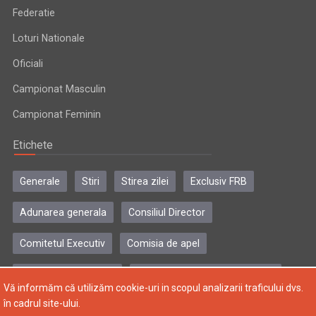
Federatie
Loturi Nationale
Oficiali
Campionat Masculin
Campionat Feminin
Etichete
Generale
Stiri
Stirea zilei
Exclusiv FRB
Adunarea generala
Consiliul Director
Comitetul Executiv
Comisia de apel
Comisia de disciplina
Colegiul central al antrenorilor
Vă informăm că utilizăm cookie-uri in scopul analizarii traficului dvs.
în cadrul site-ului.