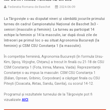
Federatia Romana de Baschet
2024-06-09
La Târgoviște s-au disputat vineri și sâmbătă jocurile primului
turneu dn cadrul Campionatului Național de Baschet 3x3 -
seniori (masculin și feminin). La turneu au participat 14
echipe la feminin și 14 la masculin, iar după două zile de
întreceri pe primul loc s-au situat Agronomia București (la
feminin) și CSM CSU Constanța 1 (la masculin).
În competiția feminină, Agronomia București (în formula Ursu-
Kim, Șipoș, Vîrjoghe, Chițanu) a trecut în finală cu 21-18 de CSU
CSM Constanța 1 (Fota, Irimia, Manea, Vaida). Reprezentanții
Constanței s-au impus la masculin: CSM CSU Constanța 1
(Bălan, Oprean, Gribinic, Corpodean) a câștigat finala cu CSU
Pitești (Cioacata, Aktas, Sandu, Gavrila), cu scorul 14-12.
Programul și rezultatele turneului de la Târgoviște pot fi
vizualizate
AICI
.