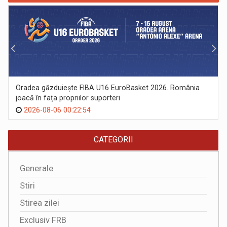
Oradea găzduiește FIBA U16 EuroBasket 2026. România
joacă în fața propriilor suporteri
2026-08-06 00:22:54
CATEGORII
Generale
Stiri
Stirea zilei
Exclusiv FRB