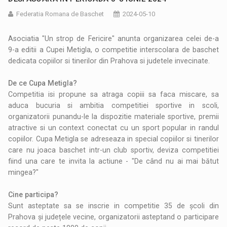
Federatia Romana de Baschet
2024-05-10
Asociatia "Un strop de Fericire" anunta organizarea celei de-a
9-a editii a Cupei Metigla, o competitie interscolara de baschet
dedicata copiilor si tinerilor din Prahova si judetele invecinate.
De ce Cupa Metigla?
Competitia isi propune sa atraga copiii sa faca miscare, sa
aduca bucuria si ambitia competitiei sportive in scoli,
organizatorii punandu-le la dispozitie materiale sportive, premii
atractive si un context conectat cu un sport popular in randul
copiilor. Cupa Metigla se adreseaza in special copiilor si tinerilor
care nu joaca baschet intr-un club sportiv, deviza competitiei
fiind una care te invita la actiune - "De când nu ai mai bătut
mingea?"
Cine participa?
Sunt asteptate sa se inscrie in competitie 35 de școli din
Prahova și județele vecine, organizatorii asteptand o participare