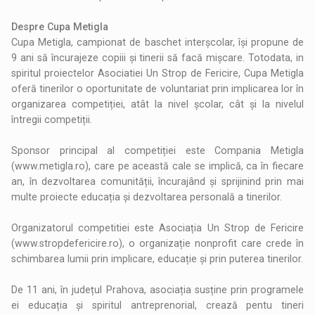
Despre Cupa Metigla
Cupa Metigla, campionat de baschet interșcolar, își propune de
9 ani să încurajeze copiii și tinerii să facă mișcare. Totodata, in
spiritul proiectelor Asociatiei Un Strop de Fericire, Cupa Metigla
oferă tinerilor o oportunitate de voluntariat prin implicarea lor în
organizarea competiției, atât la nivel școlar, cât și la nivelul
întregii competiții.
Sponsor principal al competiției este Compania Metigla
(www.metigla.ro), care pe această cale se implică, ca în fiecare
an, în dezvoltarea comunității, încurajând și sprijinind prin mai
multe proiecte educația și dezvoltarea personală a tinerilor.
Organizatorul competitiei este Asociația Un Strop de Fericire
(www.stropdefericire.ro), o organizație nonprofit care crede în
schimbarea lumii prin implicare, educație și prin puterea tinerilor.
De 11 ani, în județul Prahova, asociația susține prin programele
ei educația și spiritul antreprenorial, crează pentu tineri