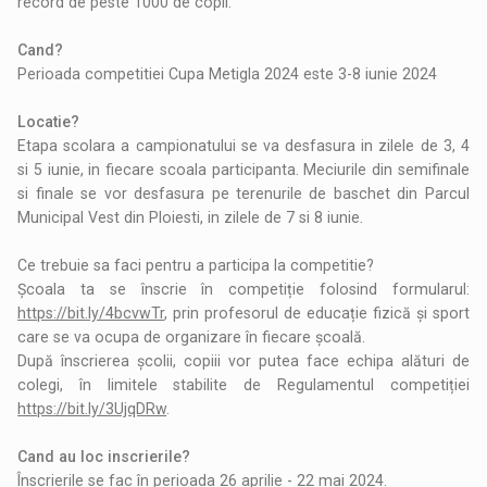
record de peste 1000 de copii.
Cand?
Perioada competitiei Cupa Metigla 2024 este 3-8 iunie 2024
Locatie?
Etapa scolara a campionatului se va desfasura in zilele de 3, 4
si 5 iunie, in fiecare scoala participanta. Meciurile din semifinale
si finale se vor desfasura pe terenurile de baschet din Parcul
Municipal Vest din Ploiesti, in zilele de 7 si 8 iunie.
Ce trebuie sa faci pentru a participa la competitie?
Școala ta se înscrie în competiție folosind formularul:
https://bit.ly/4bcvwTr
, prin profesorul de educație fizică și sport
care se va ocupa de organizare în fiecare școală.
După înscrierea școlii, copiii vor putea face echipa alături de
colegi, în limitele stabilite de Regulamentul competiției
https://bit.ly/3UjqDRw
.
Cand au loc inscrierile?
Înscrierile se fac în perioada 26 aprilie - 22 mai 2024.