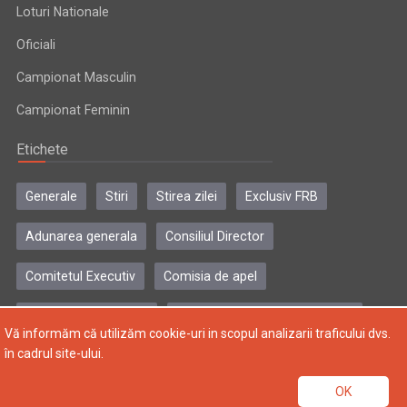
Loturi Nationale
Oficiali
Campionat Masculin
Campionat Feminin
Etichete
Generale
Stiri
Stirea zilei
Exclusiv FRB
Adunarea generala
Consiliul Director
Comitetul Executiv
Comisia de apel
Comisia de disciplina
Colegiul central al antrenorilor
Vă informăm că utilizăm cookie-uri in scopul analizarii traficului dvs.
în cadrul site-ului.
Copyright © 2004-2024, Federatia Romana de Baschet. Toate
OK
drepturile rezervate.