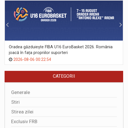
Oradea găzduiește FIBA U16 EuroBasket 2026. România
joacă în fața propriilor suporteri
2026-08-06 00:22:54
CATEGORII
Generale
Stiri
Stirea zilei
Exclusiv FRB