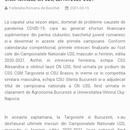
Federatia Romana de Baschet
2021-05-15
La capatul unui sezon atipic, dominat de probleme cauzate de
pandemia COVID-19, care au generat eforturi financiare
suplimentare din partea cluburilor, baschetul juvenil romanesc
si-a desemnat in aceste zile primele campioane. Conform
calendarului competitional, primele intreceri finalizate au fost
cele din Campionatele Nationale U20, masculin si feminin, editia
2020-2021. Astfel, in intrecerea feminina, echipa CSS
Alexandria a obtinut laurii CN U20, fiind urmata pe podium de
CSS CSM Targoviste si CSU Brasov, in vreme ce in competitia
similara masculina, echipa CSU Stiinta Bucuresti si-a adjudecat
titlul de campioana nationala a CN U20, fiind urmata in
clasament de Agronomia Bucuresti si Universitatea Viitorul Cluj-
Napoca.
In aceasta saptamana, la Targoviste si Bucuresti, s-au
desfasurat ultimele meciuri din Campionatele Nationale U20,
masculin si feminin, editia 2020-2021, laurii nationali fiind