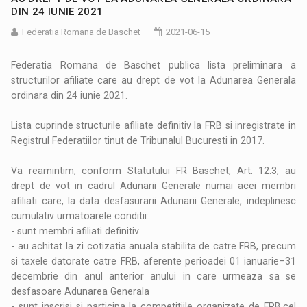
DIN 24 IUNIE 2021
Federatia Romana de Baschet
2021-06-15
Federatia Romana de Baschet publica lista preliminara a
structurilor afiliate care au drept de vot la Adunarea Generala
ordinara din 24 iunie 2021.
Lista cuprinde structurile afiliate definitiv la FRB si inregistrate in
Registrul Federatiilor tinut de Tribunalul Bucuresti in 2017.
Va reamintim, conform Statutului FR Baschet, Art. 12.3, au
drept de vot in cadrul Adunarii Generale numai acei membri
afiliati care, la data desfasurarii Adunarii Generale, indeplinesc
cumulativ urmatoarele conditii:
- sunt membri afiliati definitiv
- au achitat la zi cotizatia anuala stabilita de catre FRB, precum
si taxele datorate catre FRB, aferente perioadei 01 ianuarie–31
decembrie din anul anterior anului in care urmeaza sa se
desfasoare Adunarea Generala
- sunt inscrisi si participa la competitiile organizate de FRB,cel