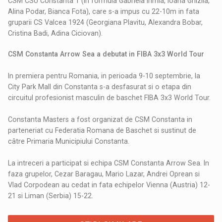
CSM CSU Constanta 1 (in formula Gabriela Irimia, Ioana Ghizila,
Alina Podar, Bianca Fota), care s-a impus cu 22-10m in fata
gruparii CS Valcea 1924 (Georgiana Plavitu, Alexandra Bobar,
Cristina Badi, Adina Ciciovan).
CSM Constanta Arrow Sea a debutat in FIBA 3x3 World Tour
In premiera pentru Romania, in perioada 9-10 septembrie, la
City Park Mall din Constanta s-a desfasurat si o etapa din
circuitul profesionist masculin de baschet FIBA 3x3 World Tour.
Constanta Masters a fost organizat de CSM Constanta in
parteneriat cu Federatia Romana de Baschet si sustinut de
câtre Primaria Municipiului Constanta.
La intreceri a participat si echipa CSM Constanta Arrow Sea. In
faza grupelor, Cezar Baragau, Mario Lazar, Andrei Oprean si
Vlad Corpodean au cedat in fata echipelor Vienna (Austria) 12-
21 si Liman (Serbia) 15-22.