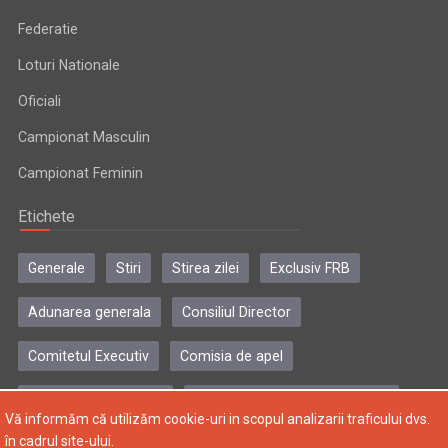
Federatie
Loturi Nationale
Oficiali
Campionat Masculin
Campionat Feminin
Etichete
Generale
Stiri
Stirea zilei
Exclusiv FRB
Adunarea generala
Consiliul Director
Comitetul Executiv
Comisia de apel
Comisia de disciplina
Colegiul central al antrenorilor
Vă informăm că utilizăm cookie-uri in scopul analizarii traficului dvs.
în cadrul site-ului.