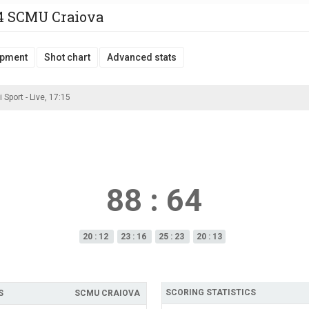
64 SCMU Craiova
pment
Shot chart
Advanced stats
i Sport - Live, 17:15
88
:
64
20 : 12
23 : 16
25 : 23
20 : 13
SCORING STATISTICS
S
SCMU CRAIOVA