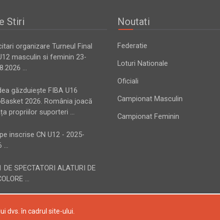
e Stiri
Noutati
Federatie
citari organizare Turneul Final
12 masculin si feminin 23-
Loturi Nationale
8.2026 ...
Oficiali
dea găzduiește FIBA U16
Campionat Masculin
oBasket 2026. România joacă
ața propriilor suporteri ...
Campionat Feminin
pe inscrise CN U12 - 2025-
 ...
1 DE SPECTATORI ALATURI DE
OLORE ...
i dvs. în cadrul site-ului.
e drepturile rezervate.