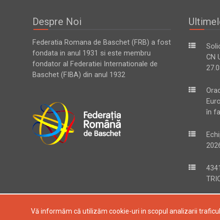
Despre Noi
Ultimel
Federatia Romana de Baschet (FRB) a fost
Soli
fondata in anul 1931 si este membru
CN U
fondator al Federatiei Internationale de
27.0
Baschet (FIBA) din anul 1932
Ora
Eur
în f
Echi
2026
434
TRIC
Vă informăm că utilizăm cookie-uri in scopul analizarii traficulu
Copyright © 2004-2024, Federatia Romana de Baschet. Toat