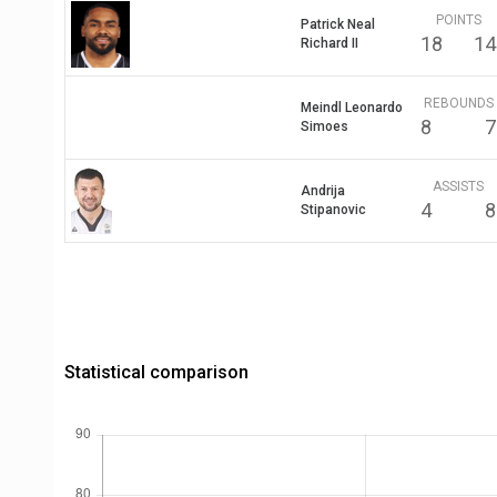
POINTS
Patrick Neal
18
14
Richard II
REBOUNDS
Meindl Leonardo
8
7
Simoes
ASSISTS
Andrija
4
8
Stipanovic
Statistical comparison