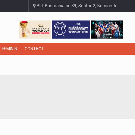
Bld. Basarabia nr. 39, Sector 2, Bucuresti
 FEMININ
CONTACT