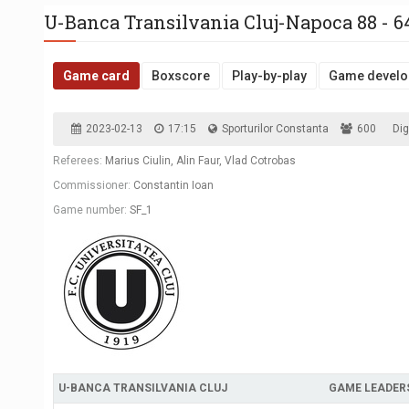
U-Banca Transilvania Cluj-Napoca 88 - 
Game card
Boxscore
Play-by-play
Game develo
2023-02-13
17:15
Sporturilor Constanta
600
Dig
Referees:
Marius Ciulin, Alin Faur, Vlad Cotrobas
Commissioner:
Constantin Ioan
Game number:
SF_1
U-BANCA TRANSILVANIA CLUJ
GAME LEADER