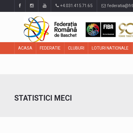
+4.031.415.71.65
federatia@fr
ACASA
FEDERATIE
CLUBURI
LOTURI NATIONALE
STATISTICI MECI