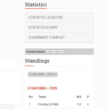
Statistici
STATISTICI JUCATORI
STATISTICI ECHIPE
CLASAMENT COMPLET
Current season
Standings
U16M EBBG - 2025
No
Team
W
/
L
P
1.
Croatia (U16M)
3
/0
6