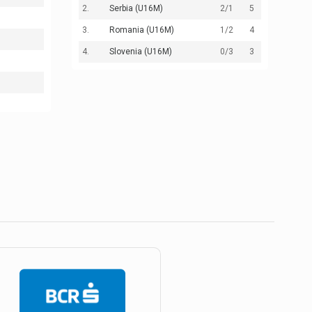
2.
Serbia (U16M)
2
/1
5
3.
Romania (U16M)
1
/2
4
4.
Slovenia (U16M)
0
/3
3