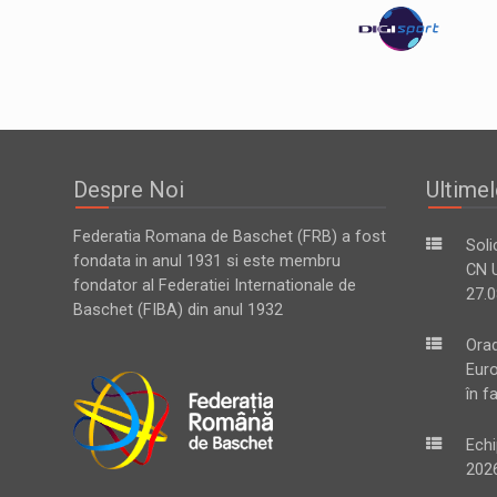
Despre Noi
Ultimel
Federatia Romana de Baschet (FRB) a fost
Soli
fondata in anul 1931 si este membru
CN U
fondator al Federatiei Internationale de
27.0
Baschet (FIBA) din anul 1932
Ora
Eur
în f
Echi
2026