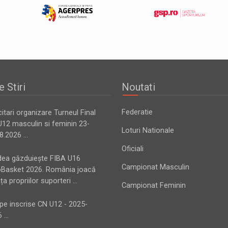
e Stiri
Noutati
Federatie
citari organizare Turneul Final
12 masculin si feminin 23-
Loturi Nationale
8.2026 ...
Oficiali
dea găzduiește FIBA U16
Campionat Masculin
oBasket 2026. România joacă
ața propriilor suporteri ...
Campionat Feminin
pe inscrise CN U12 - 2025-
 ...