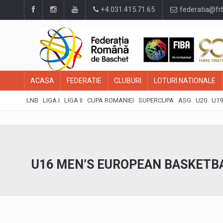
+4.031.415.71.65
federatia@fr
ACASA
FEDERATIE
CLUBURI
LOTURI NATIONALE
LNB
LIGA I
LIGA II
CUPA ROMANIEI
SUPERCUPA
ASG
U20
U19
U16 MEN’S EUROPEAN BASKETB