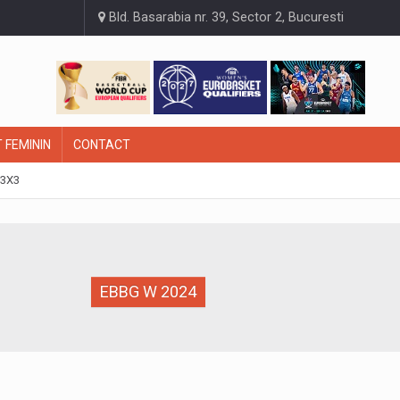
Bld. Basarabia nr. 39, Sector 2, Bucuresti
 FEMININ
CONTACT
3X3
EBBG W 2024