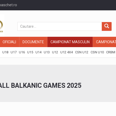
baschet.ro
OFICIALI
DOCUMENTE
CAMPIONAT MASCULIN
CAMPIONAT
U18
U17
U16
U15
U14
U13
U12
U12 4X4
CSN U12
CSN U10
CRBM 
ALL BALKANIC GAMES 2025