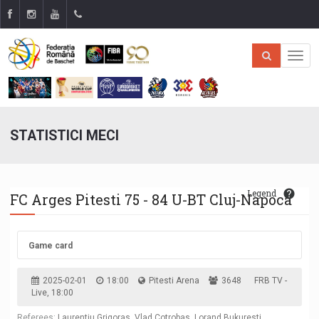
STATISTICI MECI
Legend
FC Arges Pitesti 75 - 84 U-BT Cluj-Napoca
Game card
2025-02-01
18:00
Pitesti Arena
3648
FRB TV -
Live, 18:00
Referees:
Laurentiu Grigoras, Vlad Cotrobas, Lorand Bukuresti