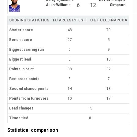
6
12
Allen-Williams
Simpson
SCORING STATISTICS
FC ARGES PITESTI
U-BT CLUJ-NAPOCA
Starter score
48
79
Bench score
27
5
Biggest scoring run
6
9
Biggest lead
3
13
Points in paint
38
32
Fast break points
8
7
Second chance points
14
18
Points from turnovers
10
17
Lead changes
15
Times tied
8
Statistical comparison