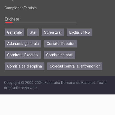
Campionat Feminin
Etichete
Generale
Stiri
Stirea zilei
Exclusiv FRB
Adunarea generala
Consiliul Director
Comitetul Executiv
Comisia de apel
Comisia de disciplina
Colegiul central al antrenorilor
Copyright © 2004-2024, Federatia Romana de Baschet. Toate
drepturile rezervate.