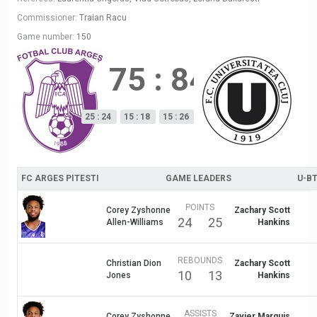
Commissioner:
Traian Racu
Game number:
150
75
:
84
25 : 24
15 : 18
15 : 26
20 : 16
FC ARGES PITESTI
GAME LEADERS
U-B
POINTS
Corey Zyshonne
Zachary Scott
24
25
Allen-Williams
Hankins
REBOUNDS
Christian Dion
Zachary Scott
10
13
Jones
Hankins
ASSISTS
Corey Zyshonne
Zavier Marquis