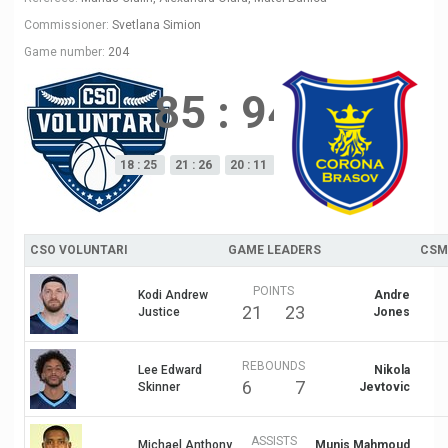
Commissioner:
Svetlana Simion
Game number:
204
85
:
94
18 : 25
21 : 26
20 : 11
26 : 32
CSO VOLUNTARI
GAME LEADERS
CSM
POINTS
Kodi Andrew
Andre
21
23
Justice
Jones
REBOUNDS
Lee Edward
Nikola
6
7
Skinner
Jevtovic
ASSISTS
Michael Anthony
Munis Mahmoud