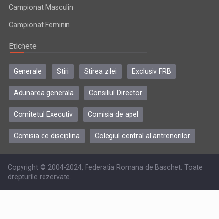
Campionat Masculin
Campionat Feminin
Etichete
Generale
Stiri
Stirea zilei
Exclusiv FRB
Adunarea generala
Consiliul Director
Comitetul Executiv
Comisia de apel
Comisia de disciplina
Colegiul central al antrenorilor
Copyright © 2004-2024, Federatia Romana de Baschet. Toate
drepturile rezervate.