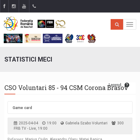
STATISTICI MECI
Legend
CSO Voluntari 85 - 94 CSM Corona Brasov
Game card
2025-04-04
19:00
Gabriela Szabo Voluntari
300
FRB TV - Live, 19:00
Referees:
Marius Ciulin, Alexandru Olaru, Matei Banica