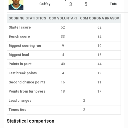
3
5
Caffey
Tutu
SCORING STATISTICS
CSO VOLUNTARI
CSM CORONA BRASOV
Starter score
52
62
Bench score
33
32
Biggest scoring run
9
10
Biggest lead
4
16
Points in paint
40
44
Fast break points
4
19
Second chance points
16
11
Points from turnovers
18
17
Lead changes
2
Times tied
2
Statistical comparison