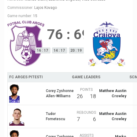
Commissioner:
Lajos Kovago
Game number:
15
76
:
69
16 : 17
14 : 17
20 : 19
26 : 16
FC ARGES PITESTI
GAME LEADERS
SCM
POINTS
Corey Zyshonne
Matthew Austin
26
18
Allen-Williams
Crowley
REBOUNDS
Tudor
Matthew Austin
7
6
Fometescu
Crowley
ASSISTS
Corey Zyshonne
Marko