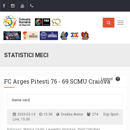
STATISTICI MECI
Legend
FC Arges Pitesti 76 - 69 SCMU Craiova
Game card
2025-02-13
15:30
Oradea Arena
274
Digi Sport -
Live, 15:30
Referees:
Marius Ciulin, Laurentiu Grigoras, Vlad Cotrobas