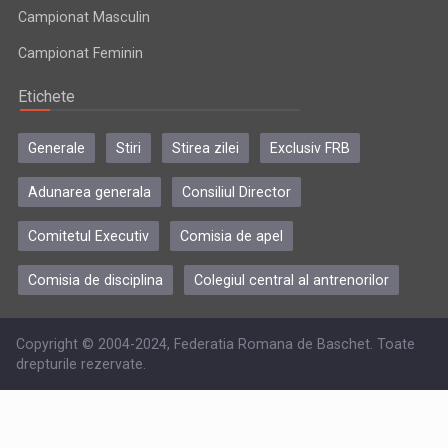
Campionat Masculin
Campionat Feminin
Etichete
Generale
Stiri
Stirea zilei
Exclusiv FRB
Adunarea generala
Consiliul Director
Comitetul Executiv
Comisia de apel
Comisia de disciplina
Colegiul central al antrenorilor
Copyright © 2004-2024, Federatia Romana de Baschet. Toate
drepturile rezervate.