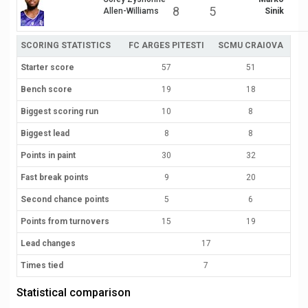
8
5
Allen-Williams
Sinik
SCORING STATISTICS
FC ARGES PITESTI
SCMU CRAIOVA
Starter score
57
51
Bench score
19
18
Biggest scoring run
10
8
Biggest lead
8
8
Points in paint
30
32
Fast break points
9
20
Second chance points
5
6
Points from turnovers
15
19
Lead changes
17
Times tied
7
Statistical comparison