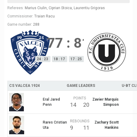
Referees:
Marius Ciulin, Ciprian Stoica, Laurentiu Grigoras
Commissioner:
Traian Racu
Game number:
288
77
:
81
24 : 23
18 : 17
17 : 25
18 : 16
CS VALCEA 1924
GAME LEADERS
U-BT C
POINTS
Eral Jared
Zavier Marquis
14
20
Penn
Simpson
REBOUNDS
Rares Cristian
Zachary Scott
9
11
Uta
Hankins