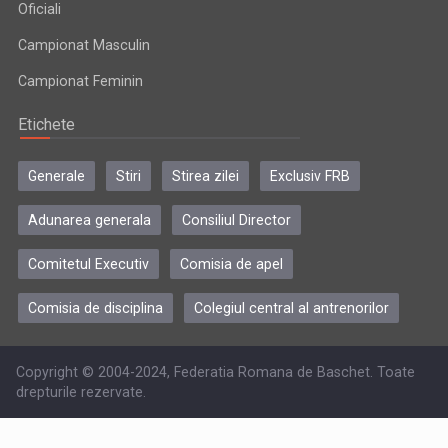
Oficiali
Campionat Masculin
Campionat Feminin
Etichete
Generale
Stiri
Stirea zilei
Exclusiv FRB
Adunarea generala
Consiliul Director
Comitetul Executiv
Comisia de apel
Comisia de disciplina
Colegiul central al antrenorilor
Copyright © 2004-2024, Federatia Romana de Baschet. Toate
drepturile rezervate.