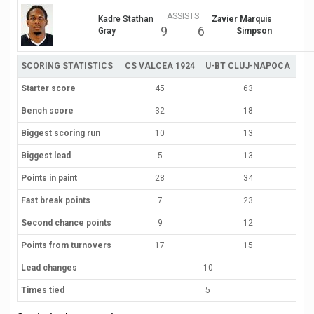
ASSISTS
Kadre Stathan
Zavier Marquis
9
6
Gray
Simpson
SCORING STATISTICS
CS VALCEA 1924
U-BT CLUJ-NAPOCA
Starter score
45
63
Bench score
32
18
Biggest scoring run
10
13
Biggest lead
5
13
Points in paint
28
34
Fast break points
7
23
Second chance points
9
12
Points from turnovers
17
15
Lead changes
10
Times tied
5