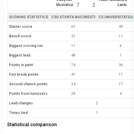
7
3
Mustiatsa
Laslo
SCORING STATISTICS
CSU STIINTA BUCURESTI
CS UNIVERSITATEA
Starter score
67
49
Bench score
37
11
Biggest scoring run
11
6
Biggest lead
48
1
Points in paint
74
36
Fast break points
41
11
Second chance points
24
17
Points from turnovers
29
4
Lead changes
2
Times tied
1
Statistical comparison