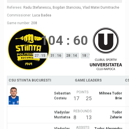
Referees:
Radu Stefanescu, Bogdan Stancioiu, Vlad Matei Dumitrache
Commissioner:
Luca Badea
Game number:
208
104
:
60
27 : 15
31 : 16
28 : 14
18 : 15
CSU STIINTA BUCURESTI
GAME LEADERS
C
POINTS
Sebastian
Mihnea Tudor
17
25
Costeiu
Brie
REBOUNDS
Vladyslav
Tudor
8
13
Mustiatsa
Zaharie
ASSISTS
Vladyslav
Tudor Alexandru