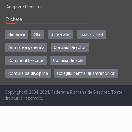
Campionat Feminin
Etichete
Generale
Stiri
Stirea zilei
Exclusiv FRB
Adunarea generala
Consiliul Director
Comitetul Executiv
Comisia de apel
Comisia de disciplina
Colegiul central al antrenorilor
Copyright © 2004-2024, Federatia Romana de Baschet. Toate
drepturile rezervate.