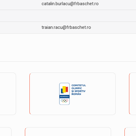
catalin.burlacu@frbaschet.ro
traian.racu@frbaschet.ro