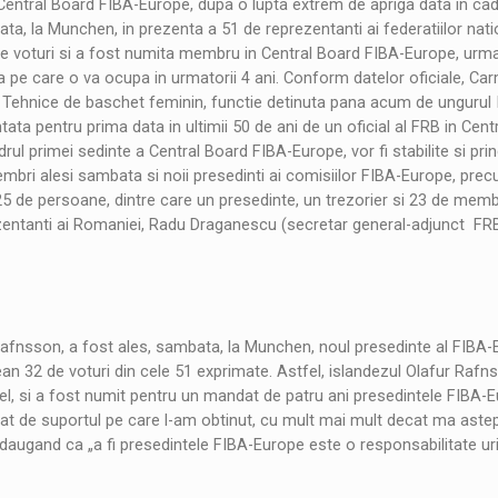
 Central Board FIBA-Europe, dupa o lupta extrem de apriga data in cad
ata, la Munchen, in prezenta a 51 de reprezentanti ai federatiilor nat
e voturi si a fost numita membru in Central Board FIBA-Europe, urma
ia pe care o va ocupa in urmatorii 4 ani. Conform datelor oficiale, Ca
 Tehnice de baschet feminin, functie detinuta pana acum de ungurul 
ta pentru prima data in ultimii 50 de ani de un oficial al FRB in Cent
ul primei sedinte a Central Board FIBA-Europe, vor fi stabilite si prin
embri alesi sambata si noii presedinti ai comisiilor FIBA-Europe, prec
25 de persoane, dintre care un presedinte, un trezorier si 23 de membr
ezentanti ai Romaniei, Radu Draganescu (secretar general-adjunct FRB
 Rafnsson, a fost ales, sambata, la Munchen, noul presedinte al FIBA-
an 32 de voturi din cele 51 exprimate. Astfel, islandezul Olafur Rafn
el, si a fost numit pentru un mandat de patru ani presedintele FIBA-E
at de suportul pe care l-am obtinut, cu mult mai mult decat ma aste
daugand ca „a fi presedintele FIBA-Europe este o responsabilitate uri