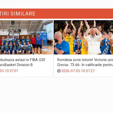
TIRI SIMILARE
buteaza astazi in FIBA U20
România scrie istorie! Victorie ur
oBasket Division B
Grecia- 73-66- în calificarile pent
Mondiala
05 10:37:01
2026-07-05 10:37:27