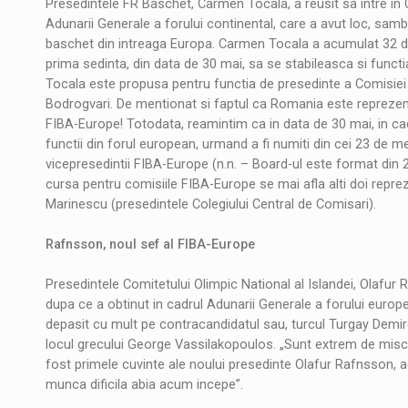
Presedintele FR Baschet, Carmen Tocala, a reusit sa intre in
Adunarii Generale a forului continental, care a avut loc, samb
baschet din intreaga Europa. Carmen Tocala a acumulat 32 d
prima sedinta, din data de 30 mai, sa se stabileasca si funct
Tocala este propusa pentru functia de presedinte a Comisiei
Bodrogvari. De mentionat si faptul ca Romania este reprezenta
FIBA-Europe! Totodata, reamintim ca in data de 30 mai, in cadr
functii din forul european, urmand a fi numiti din cei 23 de m
vicepresedintii FIBA-Europe (n.n. – Board-ul este format din 
cursa pentru comisiile FIBA-Europe se mai afla alti doi repr
Marinescu (presedintele Colegiului Central de Comisari).
Rafnsson, noul sef al FIBA-Europe
Presedintele Comitetului Olimpic National al Islandei, Olafur
dupa ce a obtinut in cadrul Adunarii Generale a forului europe
depasit cu mult pe contracandidatul sau, turcul Turgay Demir
locul grecului George Vassilakopoulos. „Sunt extrem de misc
fost primele cuvinte ale noului presedinte Olafur Rafnsson, a
munca dificila abia acum incepe”.