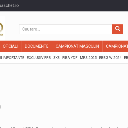
baschet.ro
OFICIALI
DOCUMENTE
CAMPIONAT MASCULIN
CAMPIONAT
I IMPORTANTE
EXCLUSIV FRB
3X3
FIBA YDF
MRS 2025
EBBG W 2024
EB
!