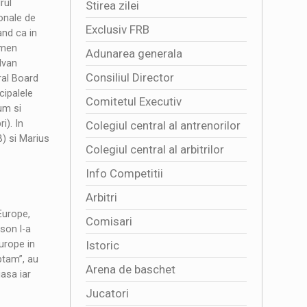
rul
Stirea zilei
ionale de
Exclusiv FRB
nd ca in
rmen
Adunarea generala
Ivan
Consiliul Director
ral Board
cipalele
Comitetul Executiv
um si
i). In
Colegiul central al antrenorilor
) si Marius
Colegiul central al arbitrilor
Info Competitii
Arbitri
Europe,
Comisari
sson l-a
urope in
Istoric
ptam”, au
Arena de baschet
asa iar
Jucatori