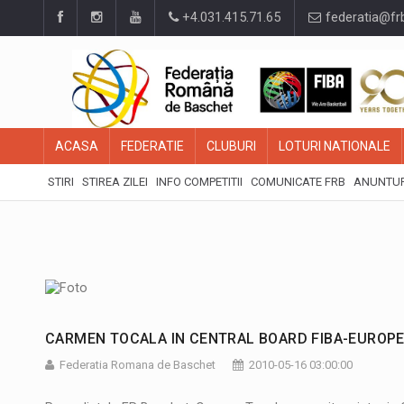
+4.031.415.71.65
federatia@fr
ACASA
FEDERATIE
CLUBURI
LOTURI NATIONALE
STIRI
STIREA ZILEI
INFO COMPETITII
COMUNICATE FRB
ANUNTUR
CARMEN TOCALA IN CENTRAL BOARD FIBA-EUROPE
Federatia Romana de Baschet
2010-05-16 03:00:00