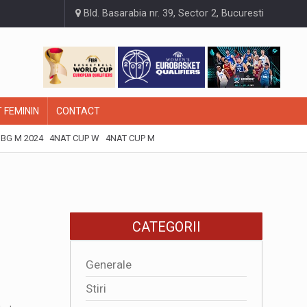
Bld. Basarabia nr. 39, Sector 2, Bucuresti
 FEMININ
CONTACT
BG M 2024
4NAT CUP W
4NAT CUP M
CATEGORII
Generale
Stiri