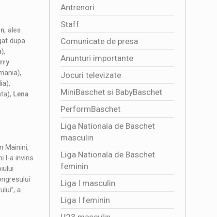
Antrenori
Staff
on
, ales
Comunicate de presa
gat dupa
),
Anunturi importante
rry
ania),
Jocuri televizate
ia),
MiniBaschet si BabyBaschet
nta),
Lena
PerformBaschet
Liga Nationala de Baschet
masculin
 Mainini,
Liga Nationala de Baschet
i l-a invins
feminin
iului
ongresului
Liga I masculin
lui”, a
Liga I feminin
U23 masculin