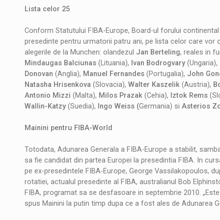
Lista celor 25
Conform Statutului FIBA-Europe, Board-ul forului continenta
presedinte pentru urmatorii patru ani, pe lista celor care v
alegerile de la Munchen: olandezul
Jan Berteling
, reales in 
Mindaugas Balciunas
(Lituania),
Ivan Bodrogvary
(Ungaria),
Donovan
(Anglia),
Manuel Fernandes
(Portugalia),
John Gon
Natasha Hrisenkova
(Slovacia),
Walter Kaszelik
(Austria),
Bo
Antonio Mizzi
(Malta),
Milos Prazak
(Cehia),
Iztok Rems
(Sl
Wallin-Katzy
(Suedia),
Ingo Weiss (
Germania) si
Asterios Z
Mainini pentru FIBA-World
Totodata, Adunarea Generala a FIBA-Europe a stabilit, samba
sa fie candidat din partea Europei la presedintia FIBA. In curs
pe ex-presedintele FIBA-Europe, George Vassilakopoulos, dupa
rotatiei, actualul presedinte al FIBA, australianul Bob Elphins
FIBA, programat sa se desfasoare in septembrie 2010. „Este 
spus Mainini la putin timp dupa ce a fost ales de Adunarea G