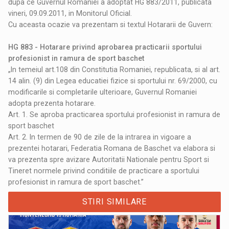
dupa ce Guvernul Romaniei a adoptat HG 883/2011, publicata
vineri, 09.09.2011, in Monitorul Oficial.
Cu aceasta ocazie va prezentam si textul Hotararii de Guvern:
HG 883 - Hotarare privind aprobarea practicarii sportului
profesionist in ramura de sport baschet
„In temeiul art.108 din Constitutia Romaniei, republicata, si al art.
14 alin. (9) din Legea educatiei fizice si sportului nr. 69/2000, cu
modificarile si completarile ulterioare, Guvernul Romaniei
adopta prezenta hotarare.
Art. 1. Se aproba practicarea sportului profesionist in ramura de
sport baschet
Art. 2. In termen de 90 de zile de la intrarea in vigoare a
prezentei hotarari, Federatia Romana de Baschet va elabora si
va prezenta spre avizare Autoritatii Nationale pentru Sport si
Tineret normele privind conditiile de practicare a sportului
profesionist in ramura de sport baschet.”
STIRI SIMILARE