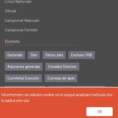
Loturi Nationale
Oficiali
Campionat Masculin
Campionat Feminin
Etichete
Generale
Stiri
Stirea zilei
Exclusiv FRB
Adunarea generala
Consiliul Director
Comitetul Executiv
Comisia de apel
Comisia de disciplina
Colegiul central al antrenorilor
Vă informăm că utilizăm cookie-uri in scopul analizarii traficului dvs.
în cadrul site-ului.
Copyright © 2004-2024, Federatia Romana de Baschet. Toate
OK
drepturile rezervate.