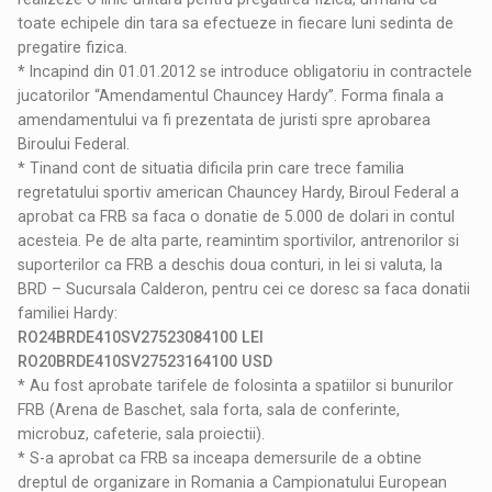
toate echipele din tara sa efectueze in fiecare luni sedinta de
pregatire fizica.
* Incapind din 01.01.2012 se introduce obligatoriu in contractele
jucatorilor “Amendamentul Chauncey Hardy”. Forma finala a
amendamentului va fi prezentata de juristi spre aprobarea
Biroului Federal.
* Tinand cont de situatia dificila prin care trece familia
regretatului sportiv american Chauncey Hardy, Biroul Federal a
aprobat ca FRB sa faca o donatie de 5.000 de dolari in contul
acesteia. Pe de alta parte, reamintim sportivilor, antrenorilor si
suporterilor ca FRB a deschis doua conturi, in lei si valuta, la
BRD – Sucursala Calderon, pentru cei ce doresc sa faca donatii
familiei Hardy:
RO24BRDE410SV27523084100 LEI
RO20BRDE410SV27523164100 USD
* Au fost aprobate tarifele de folosinta a spatiilor si bunurilor
FRB (Arena de Baschet, sala forta, sala de conferinte,
microbuz, cafeterie, sala proiectii).
* S-a aprobat ca FRB sa inceapa demersurile de a obtine
dreptul de organizare in Romania a Campionatului European