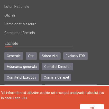
Loturi Nationale
Oficiali
Campionat Masculin
Campionat Feminin
Etichete
Generale
Stiri
Stirea zilei
Exclusiv FRB
Adunarea generala
Consiliul Director
Comitetul Executiv
Comisia de apel
Comisia de disciplina
Colegiul central al antrenorilor
Vă informăm că utilizăm cookie-uri in scopul analizarii traficului dvs.
în cadrul site-ului.
Copyright © 2004-2024, Federatia Romana de Baschet. Toate
OK
drepturile rezervate.