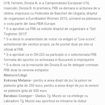
U18, feminin, Divizia A, si a Campionatului European U16,
masculin, Divizia B. In premiera, FRB va demara si actiunea de a
obtine, impreuna cu Federatia de Baschet din Ungaria, dreptul
de organizare a EuroBasket Women 2015, urmand sa plateasca
o cota parte din taxa FIBA-Europe.
* S-a aprobat ca FRB sa solicite dreptul de organizare a “Get
Togheter 2013”.
* S-a decis in unanimitate de voturi ca widget-ul “Live-score”,
achizitionat din venituri proprii, sa fie postat doar pe site-ul
oficial al FRB.
* S-a aprobat ca in CN U23 sa participle si o selectionata FRB
formata din sportivi ce activeaza in Bucuresti si imprejurimi.
* S-a decis ca la meciurile din Divizia B sa fie delegati comisari
FRB doar la cererea echipelor.
Memorii/Litigii
Kokovay Melania
– pentru a avea drept de joc la juniori se
plateste grila de 250 euro; pentru a avea drept de joc la seniori
se plateste grila de 500 euro.
Barabasi Csongor
– Gladius Tg. Mures se va intelege cu
Labradors Tg. Mures sau sportivul se intoarce la clubul