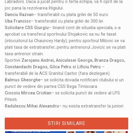
Labradors. Daca a jucat pentru o terta echipa, va fi oprit de la
joc pana la rezolvarea litigiului.
Danciu Razvan
– transferabil cu plata grilei de 50 euro
Uba Francisc
– transferabil cu plata grilei de 300 lei
Solicitare CSS Giurgiu
– tinand cont de situatia speciala, s-a
aprobat ca transferul sportivului Stojakovic sa nu fie taxat
(inlocuitorul lui Chauncey Hardy); pentru sportivul Milovic se va
plati taxa de extratransfer; pentru antrenorul Jovicic se va plati
taxa antrenor strain.
Sportivii
Zarojanu Andrei, Aniculesei George, Branza Dragos,
Constandachi Dragos, Gilca Petru si Lificiu Petru
–
transferabili de la ACS Granitul Castor (fara dezlegare).
Balmus Gheorghe
– se solicita dovada notificarii clubului si un
punct de vedere din partea CSS Bega Timisoara.
Ciocoiu Mircea Cristian
– se solicita punct de vedere al LPS
Pitesti.
Radulescu Mihai Alexandru
– nu exista extratransfer la juniori
STIRI SIMILARE