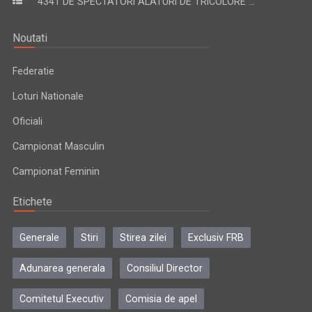
4341 DE SPECTATORI ALATURI DE TRICOLORE ...
Noutati
Federatie
Loturi Nationale
Oficiali
Campionat Masculin
Campionat Feminin
Etichete
Generale
Stiri
Stirea zilei
Exclusiv FRB
Adunarea generala
Consiliul Director
Comitetul Executiv
Comisia de apel