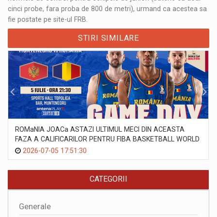
cinci probe, fara proba de 800 de metri), urmand ca acestea sa
fie postate pe site-ul FRB.
STIRI SIMILARE
ROMaNIA JOACa ASTAZI ULTIMUL MECI DIN ACEASTA
FAZA A CALIFICARILOR PENTRU FIBA BASKETBALL WORLD
CUP 2027
2026-07-05 17:51:30
CATEGORII
Generale