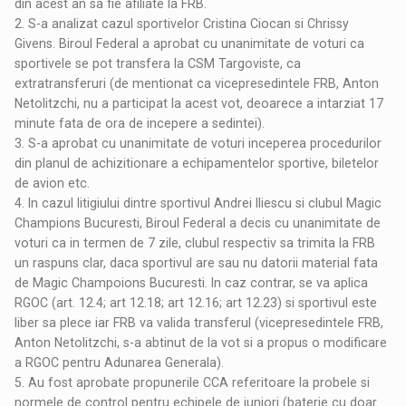
din acest an sa fie afiliate la FRB.
2. S-a analizat cazul sportivelor Cristina Ciocan si Chrissy
Givens. Biroul Federal a aprobat cu unanimitate de voturi ca
sportivele se pot transfera la CSM Targoviste, ca
extratransferuri (de mentionat ca vicepresedintele FRB, Anton
Netolitzchi, nu a participat la acest vot, deoarece a intarziat 17
minute fata de ora de incepere a sedintei).
3. S-a aprobat cu unanimitate de voturi inceperea procedurilor
din planul de achizitionare a echipamentelor sportive, biletelor
de avion etc.
4. In cazul litigiului dintre sportivul Andrei Iliescu si clubul Magic
Champions Bucuresti, Biroul Federal a decis cu unanimitate de
voturi ca in termen de 7 zile, clubul respectiv sa trimita la FRB
un raspuns clar, daca sportivul are sau nu datorii material fata
de Magic Champoions Bucuresti. In caz contrar, se va aplica
RGOC (art. 12.4; art 12.18; art 12.16; art 12.23) si sportivul este
liber sa plece iar FRB va valida transferul (vicepresedintele FRB,
Anton Netolitzchi, s-a abtinut de la vot si a propus o modificare
a RGOC pentru Adunarea Generala).
5. Au fost aprobate propunerile CCA referitoare la probele si
normele de control pentru echipele de juniori (baterie cu doar