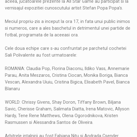
aceea, jucatoarele prezente la All Star Game au participat si la
vernisajul expozitiei cunoscutului artist Stefan Popa Popa’s.
Meciul propriu-zis a inceput la ora 17, in fata unui public inimos
si numeros, care a ales baschetul in detrimentul unei partide de
fotbal, programata de la aceeasi ora.
Cele doua echipe care s-au confruntat pe parchetul cochetei
Sali Polivalente au fost urmatoarele:
ROMANIA: Claudia Pop, Florina Diaconu, Ildiko Vass, Annemarie
Parau, Anita Meszaros, Cristina Ciocan, Monika Boriga, Bianca
Vescan, Alexandra Uiuiu, Cristina Bigica, Elisabeth Pavel, Bianca
Blanaru
WORLD: Chrissy Givens, Shay Doron, Tiffany Brown, Biljana
Savic, Cherisse Graham, Salimata Diatta, Irena Matovic, Allyson
Hardy, Tene Rene Matthews, Olena Ogorodnikova, Kristen
Rasmussen si Alessandra Santos de Oliveira.
Arbitrele intalnirii au fost Fabiana Nitu si Andrada Csender.