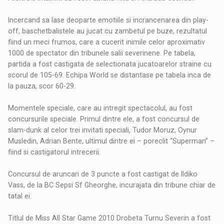
Incercand sa lase deoparte emotiile si incrancenarea din play-
off, baschetbalistele au jucat cu zambetul pe buze, rezultatul
fiind un meci frumos, care a cucerit inimile celor aproximativ
1000 de spectator din tribunele salii severinene. Pe tabela,
partida a fost castigata de selectionata jucatoarelor straine cu
scorul de 105-69. Echipa World se distantase pe tabela inca de
la pauza, scor 60-29.
Momentele speciale, care au intregit spectacolul, au fost
concursurile speciale. Primul dintre ele, a fost concursul de
slam-dunk al celor trei invitati speciali, Tudor Moruz, Oynur
Musledin, Adrian Bente, ultimul dintre ei – poreclit “Superman” –
fiind si castigatorul intrecerii.
Concursul de aruncari de 3 puncte a fost castigat de Ildiko
Vass, de la BC Sepsi Sf Gheorghe, incurajata din tribune chiar de
tatal ei.
Titlul de Miss All Star Game 2010 Drobeta Turnu Severin a fost