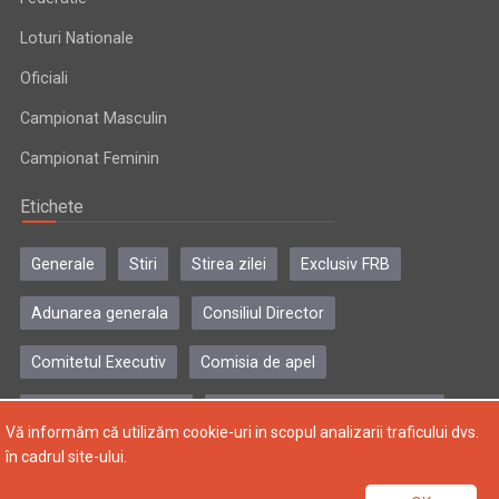
Loturi Nationale
Oficiali
Campionat Masculin
Campionat Feminin
Etichete
Generale
Stiri
Stirea zilei
Exclusiv FRB
Adunarea generala
Consiliul Director
Comitetul Executiv
Comisia de apel
Comisia de disciplina
Colegiul central al antrenorilor
Vă informăm că utilizăm cookie-uri in scopul analizarii traficului dvs.
în cadrul site-ului.
Copyright © 2004-2024, Federatia Romana de Baschet. Toate