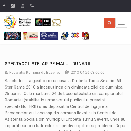
SPECTACOL STELAR PE MALUL DUNARII
Federatia Romana de Baschet
2010-04-26 03:00:00
Baschetul si-a gasit o noua casa la Drobeta Turnu Severin. All
Star Game 2010 a inceput inca din dimineata zilei de duminica
25 aprilie. Cele mai bune 24 de baschetbaliste din campionatul
Romaniei (stabilite in urma votului publicului, presei si
specialistilor FRB) s-au deplasat la Centrul de Ingrijire a
Persoanelor cu Handicap din comuna Ilovat si la Centrul de
Asistenta Sociala din municipiul Drobeta Turnu Severin, unde au
impartit cadouri batranilor, respectiv copiilor cu probleme. Dupa