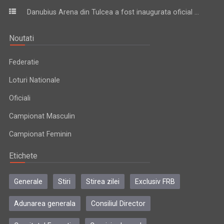
Danubius Arena din Tulcea a fost inaugurata oficial ...
Noutati
Federatie
Loturi Nationale
Oficiali
Campionat Masculin
Campionat Feminin
Etichete
Generale
Stiri
Stirea zilei
Exclusiv FRB
Adunarea generala
Consiliul Director