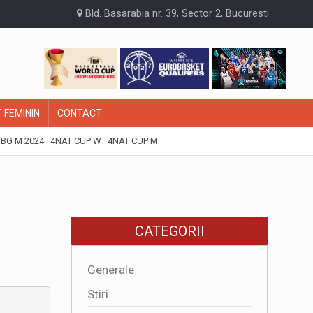
Bld. Basarabia nr. 39, Sector 2, Bucuresti
 FEMININ
CONTACT
BG M 2024
4NAT CUP W
4NAT CUP M
CATEGORII
Generale
Stiri