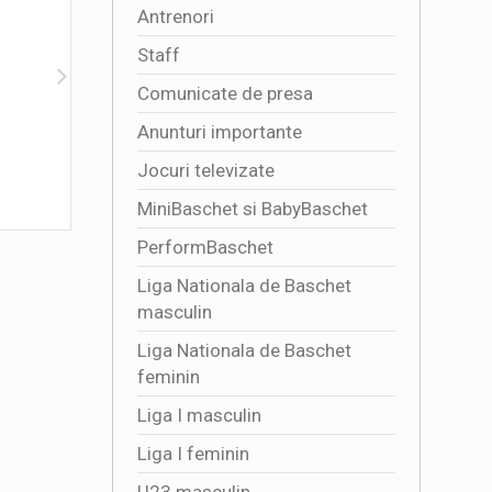
Antrenori
Staff
Comunicate de presa
Anunturi importante
Programul jocurilor Sezon Regulat LNBM
Informati
Jocuri televizate
BCR 2026-2027
2026-08
2026-07-24 15:30:40
MiniBaschet si BabyBaschet
PerformBaschet
Liga Nationala de Baschet
masculin
Liga Nationala de Baschet
feminin
Liga I masculin
Liga I feminin
U23 masculin