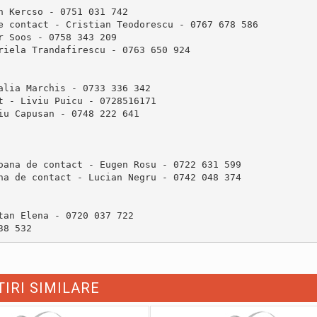
 Kercso - 0751 031 742

e contact - Cristian Teodorescu - 0767 678 586

 Soos - 0758 343 209

lia Marchis - 0733 336 342

 - Liviu Puicu - 0728516171

oana de contact - Eugen Rosu - 0722 631 599

na de contact - Lucian Negru - 0742 048 374

tan Elena - 0720 037 722
TIRI SIMILARE