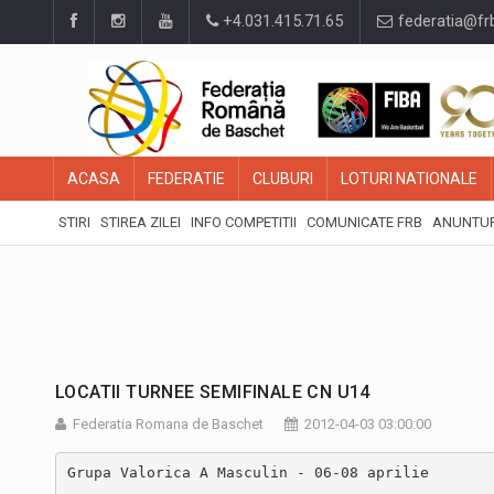
+4.031.415.71.65
federatia@fr
ACASA
FEDERATIE
CLUBURI
LOTURI NATIONALE
STIRI
STIREA ZILEI
INFO COMPETITII
COMUNICATE FRB
ANUNTUR
LOCATII TURNEE SEMIFINALE CN U14
Federatia Romana de Baschet
2012-04-03 03:00:00
Grupa Valorica A Masculin
 - 06-08 aprilie
