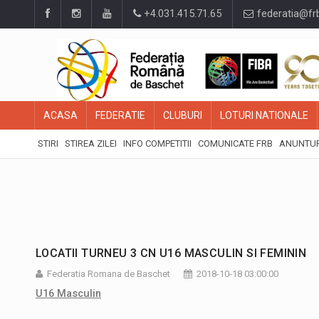
+4.031.415.71.65
federatia@fr
ACASA
FEDERATIE
CLUBURI
LOTURI NATIONALE
STIRI
STIREA ZILEI
INFO COMPETITII
COMUNICATE FRB
ANUNTUR
LOCATII TURNEU 3 CN U16 MASCULIN SI FEMININ
Federatia Romana de Baschet
2018-10-18 03:00:00
U16 Masculin