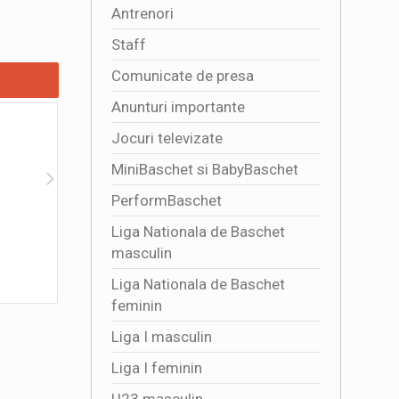
Antrenori
Staff
Comunicate de presa
Anunturi importante
Jocuri televizate
MiniBaschet si BabyBaschet
PerformBaschet
Liga Nationala de Baschet
Programul jocurilor Sezon Regulat LNBM
Informati
masculin
BCR 2026-2027
2026-08
2026-07-24 15:30:40
Liga Nationala de Baschet
feminin
Liga I masculin
Liga I feminin
U23 masculin