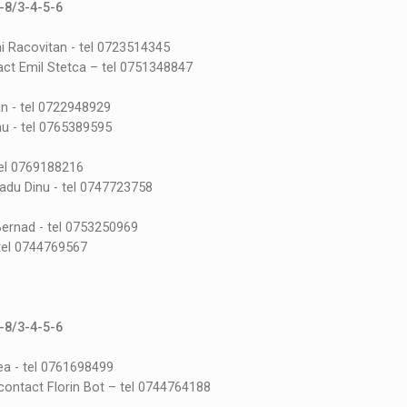
7-8/3-4-5-6
i Racovitan - tel 0723514345
ct Emil Stetca – tel 0751348847
an - tel 0722948929
nu - tel 0765389595
tel 0769188216
adu Dinu - tel 0747723758
ernad - tel 0753250969
 tel 0744769567
7-8/3-4-5-6
a - tel 0761698499
ontact Florin Bot – tel 0744764188