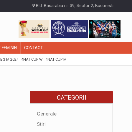
Bld. Basarabia nr. 39, Sector 2, Bucuresti
 FEMININ
CONTACT
BG M 2024
4NAT CUP W
4NAT CUP M
CATEGORII
Generale
Stiri