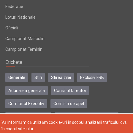
Federatie
Loturi Nationale
Oficiali
Campionat Masculin
Campionat Feminin
Etichete
Generale
Stiri
Stirea zilei
Exclusiv FRB
Adunarea generala
Consiliul Director
Comitetul Executiv
Comisia de apel
Comisia de disciplina
Colegiul central al antrenorilor
Vă informăm că utilizăm cookie-uri in scopul analizarii traficului dvs.
în cadrul site-ului.