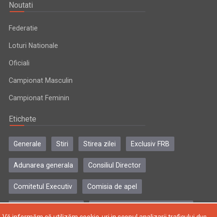
Noutati
Federatie
Loturi Nationale
Oficiali
Campionat Masculin
Campionat Feminin
Etichete
Generale
Stiri
Stirea zilei
Exclusiv FRB
Adunarea generala
Consiliul Director
Comitetul Executiv
Comisia de apel
Comisia de disciplina
Colegiul central al antrenorilor