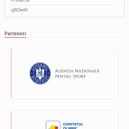
Proiecte
gROwth
Parteneri