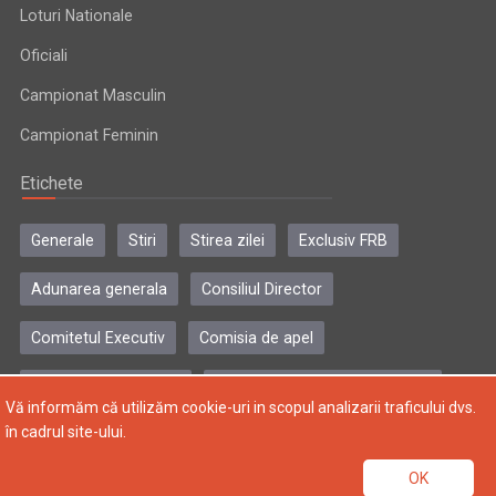
Loturi Nationale
Oficiali
Campionat Masculin
Campionat Feminin
Etichete
Generale
Stiri
Stirea zilei
Exclusiv FRB
Adunarea generala
Consiliul Director
Comitetul Executiv
Comisia de apel
Comisia de disciplina
Colegiul central al antrenorilor
Vă informăm că utilizăm cookie-uri in scopul analizarii traficului dvs.
în cadrul site-ului.
Copyright © 2004-2024, Federatia Romana de Baschet. Toate
OK
drepturile rezervate.