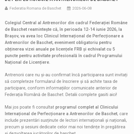
Federatia Romana de Baschet
2026-06-08
Colegiul Central al Antrenorilor din cadrul Federației Române
de Baschet reamintește că, în perioada 12-14 iunie 2026, la
Brașov, va avea loc Clinicul Internațional de Perfecționare a
Antrenorilor de Baschet, eveniment obligatoriu pentru
obținerea vizei anuale pe licențele FRB și echivalat cu 5
puncte pentru activitate profesională în cadrul Programului
Național de Licențiere.
Antrenorii care nu și-au confirmat încă participarea sunt invitați
să completeze formularul de înscriere și să achite taxa de
participare, conform informațiilor comunicate anterior de
Federația Română de Baschet.
Detalii complete gasiti aici!
Mai jos poate fi consultat
programul complet al
Clinicului
Internațional de Perfecționare a Antrenorilor de Baschet
, care
include prezentări susținute de lectori internaționali și naționali,
precum și sesiuni dedicate celor mai noi tendințe în pregătirea
și dezvoltarea jucătorilor de baschet.