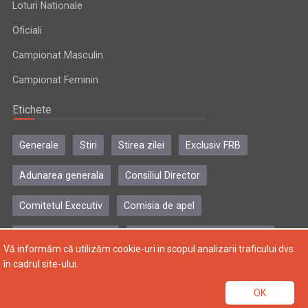
Loturi Nationale
Oficiali
Campionat Masculin
Campionat Feminin
Etichete
Generale
Stiri
Stirea zilei
Exclusiv FRB
Adunarea generala
Consiliul Director
Comitetul Executiv
Comisia de apel
Comisia de disciplina
Colegiul central al antrenorilor
Vă informăm că utilizăm cookie-uri in scopul analizarii traficului dvs.
în cadrul site-ului.
Copyright © 2004-2024, Federatia Romana de Baschet. Toate
OK
drepturile rezervate.