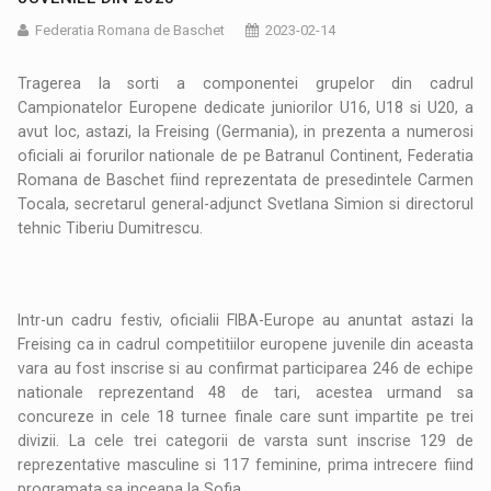
Federatia Romana de Baschet
2023-02-14
Tragerea la sorti a componentei grupelor din cadrul
Campionatelor Europene dedicate juniorilor U16, U18 si U20, a
avut loc, astazi, la Freising (Germania), in prezenta a numerosi
oficiali ai forurilor nationale de pe Batranul Continent, Federatia
Romana de Baschet fiind reprezentata de presedintele Carmen
Tocala, secretarul general-adjunct Svetlana Simion si directorul
tehnic Tiberiu Dumitrescu.
Intr-un cadru festiv, oficialii FIBA-Europe au anuntat astazi la
Freising ca in cadrul competitiilor europene juvenile din aceasta
vara au fost inscrise si au confirmat participarea 246 de echipe
nationale reprezentand 48 de tari, acestea urmand sa
concureze in cele 18 turnee finale care sunt impartite pe trei
divizii. La cele trei categorii de varsta sunt inscrise 129 de
reprezentative masculine si 117 feminine, prima intrecere fiind
programata sa inceapa la Sofia.