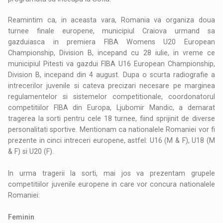
Reamintim ca, in aceasta vara, Romania va organiza doua
turnee finale europene, municipiul Craiova urmand sa
gazduiasca in premiera FIBA Womens U20 European
Championship, Division B, incepand cu 28 iulie, in vreme ce
municipiul Pitesti va gazdui FIBA U16 European Championship,
Division B, incepand din 4 august. Dupa o scurta radiografie a
intrecerilor juvenile si cateva precizari necesare pe marginea
regulamentelor si sistemelor competitionale, coordonatorul
competitiilor FIBA din Europa, Ljubomir Mandic, a demarat
tragerea la sorti pentru cele 18 turnee, fiind sprijinit de diverse
personalitati sportive. Mentionam ca nationalele Romaniei vor fi
prezente in cinci intreceri europene, astfel: U16 (M & F), U18 (M
& F) si U20 (F).
In urma tragerii la sorti, mai jos va prezentam grupele
competitiilor juvenile europene in care vor concura nationalele
Romaniei:
Feminin