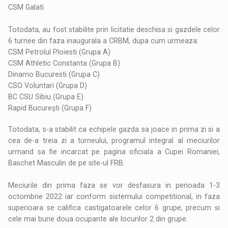
CSM Galati
Totodata, au fost stabilite prin licitatie deschisa si gazdele celor
6 turnee din faza inaugurala a CRBM, dupa cum urmeaza:
CSM Petrolul Ploiesti (Grupa A)
CSM Athletic Constanta (Grupa B)
Dinamo Bucuresti (Grupa C)
CSO Voluntari (Grupa D)
BC CSU Sibiu (Grupa E)
Rapid București (Grupa F)
Totodata, s-a stabilit ca echipele gazda sa joace in prima zi si a
cea de-a treia zi a turneului, programul integral al meciurilor
urmand sa fie incarcat pe pagina oficiala a Cupei Romaniei,
Baschet Masculin de pe site-ul FRB.
Meciurile din prima faza se vor desfasura in perioada 1-3
octombrie 2022 iar conform sistemului competitional, in faza
superioara se califica castigatoarele celor 6 grupe, precum si
cele mai bune doua ocupante ale locurilor 2 din grupe.