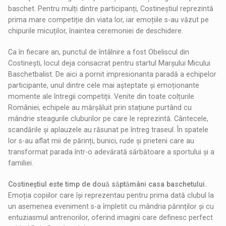
baschet. Pentru mulți dintre participanți, Costineștiul reprezintă
prima mare competiție din viata lor, iar emoțiile s-au văzut pe
chipurile micuților, înaintea ceremoniei de deschidere.
Ca în fiecare an, punctul de întâlnire a fost Obeliscul din
Costinești, locul deja consacrat pentru startul Marșului Micului
Baschetbalist. De aici a pornit impresionanta paradă a echipelor
participante, unul dintre cele mai așteptate și emoționante
momente ale întregii competiții. Venite din toate colțurile
României, echipele au mărșăluit prin stațiune purtând cu
mândrie steagurile cluburilor pe care le reprezintă. Cântecele,
scandările și aplauzele au răsunat pe întreg traseul. În spatele
lor s-au aflat mii de părinți, bunici, rude și prieteni care au
transformat parada într-o adevărată sărbătoare a sportului și a
familiei.
Costineștiul este timp de douǎ sǎptǎmâni casa baschetului.
Emoția copiilor care își reprezentau pentru prima dată clubul la
un asemenea eveniment s-a împletit cu mândria părinților și cu
entuziasmul antrenorilor, oferind imagini care definesc perfect