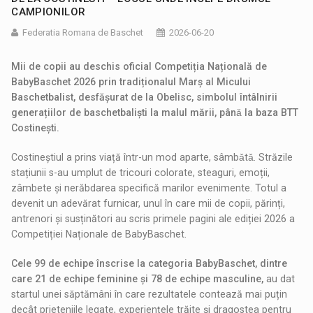
CAMPIONILOR
Federatia Romana de Baschet
2026-06-20
Mii de copii au deschis oficial Competiția Națională de
BabyBaschet 2026 prin tradiționalul Marș al Micului
Baschetbalist, desfășurat de la Obelisc, simbolul întâlnirii
generațiilor de baschetbaliști la malul mării, pânǎ la baza BTT
Costinești.
Costineștiul a prins viață într-un mod aparte, sâmbǎtǎ. Străzile
stațiunii s-au umplut de tricouri colorate, steaguri, emoții,
zâmbete și nerăbdarea specifică marilor evenimente. Totul a
devenit un adevărat furnicar, unul în care mii de copii, părinți,
antrenori și susținători au scris primele pagini ale ediției 2026 a
Competiției Naționale de BabyBaschet.
Cele 99 de echipe înscrise la categoria BabyBaschet, dintre
care 21 de echipe feminine și 78 de echipe masculine,
au dat
startul unei săptămâni în care rezultatele contează mai puțin
decât prieteniile legate, experiențele trăite și dragostea pentru