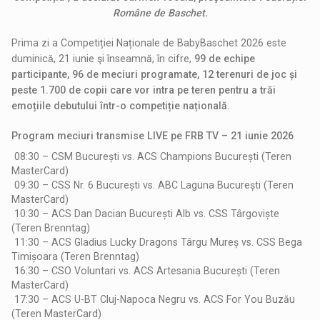
Române de Baschet.
Prima zi a Competiției Naționale de BabyBaschet 2026 este
duminicǎ, 21 iunie şi înseamnă, în cifre,
99 de echipe
participante, 96 de meciuri programate, 12 terenuri de joc și
peste 1.700 de copii care vor intra pe teren pentru a trăi
emoțiile debutului într-o competiție națională.
Program meciuri transmise LIVE pe FRB TV – 21 iunie 2026
08:30 – CSM București vs. ACS Champions București (Teren
MasterCard)
09:30 – CSS Nr. 6 București vs. ABC Laguna București (Teren
MasterCard)
10:30 – ACS Dan Dacian București Alb vs. CSS Târgoviște
(Teren Brenntag)
11:30 – ACS Gladius Lucky Dragons Târgu Mureș vs. CSS Bega
Timișoara (Teren Brenntag)
16:30 – CSO Voluntari vs. ACS Artesania București (Teren
MasterCard)
17:30 – ACS U-BT Cluj-Napoca Negru vs. ACS For You Buzău
(Teren MasterCard)