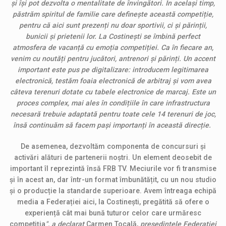
și își pot dezvolta o mentalitate de învingători. În același timp,
păstrăm spiritul de familie care definește această competiție,
pentru că aici sunt prezenți nu doar sportivii, ci și părinții,
bunicii și prietenii lor. La Costinești se îmbină perfect
atmosfera de vacanță cu emoția competiției.
Ca în fiecare an,
venim cu noutăți pentru jucători, antrenori și părinți. Un accent
important este pus pe digitalizare: introducem legitimarea
electronică, testăm foaia electronică de arbitraj și vom avea
câteva terenuri dotate cu tabele electronice de marcaj. Este un
proces complex, mai ales în condițiile în care infrastructura
necesară trebuie adaptată pentru toate cele 14 terenuri de joc,
însă continuăm să facem pași importanți în această direcție.
De asemenea, dezvoltăm componenta de concursuri și
activări alături de partenerii noștri. Un element deosebit de
important îl reprezintă însă FRB TV. Meciurile vor fi transmise
și în acest an, dar într-un format îmbunătățit, cu un nou studio
și o producție la standarde superioare. Avem întreaga echipă
media a Federației aici, la Costinești, pregătită să ofere o
experiență cât mai bună tuturor celor care urmăresc
competiția
"
,
a declarat
Carmen Tocală,
preşedintele
Federației