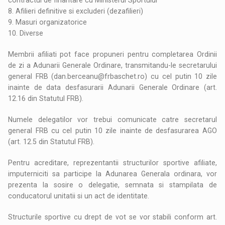
8. Afilieri definitive si excluderi (dezafilieri)
9. Masuri organizatorice
10. Diverse
Membrii afiliati pot face propuneri pentru completarea Ordinii
de zi a Adunarii Generale Ordinare, transmitandu-le secretarului
general FRB (dan.berceanu@frbaschet.ro) cu cel putin 10 zile
inainte de data desfasurarii Adunarii Generale Ordinare (art.
12.16 din Statutul FRB).
Numele delegatilor vor trebui comunicate catre secretarul
general FRB cu cel putin 10 zile inainte de desfasurarea AGO
(art. 12.5 din Statutul FRB).
Pentru acreditare, reprezentantii structurilor sportive afiliate,
imputerniciti sa participe la Adunarea Generala ordinara, vor
prezenta la sosire o delegatie, semnata si stampilata de
conducatorul unitatii si un act de identitate.
Structurile sportive cu drept de vot se vor stabili conform art.