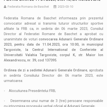
Federatia Romana de Baschet
2023-03-10
Federatia Romana de Baschet informeaza prin prezentul
convocator adresat si transmis tuturor structurilor sportive
afiliate la FRB ca, in sedinta din 06 martie 2023, Consiliul
Director al Federatiei Romane de Baschet a aprobat cu
unanimitate de voturi
convocarea Adunarii Generale Ordinare
2023, pentru data de 11.04.2023, ora 10:00, in municipiul
Targoviste, la Centrul International de Conferinte al
Universitatii Valahia Targoviste, corpul K, str. Maior Ion
Alexandrescu, nr. 39, cod 137395
.
Ordinea de zi a sedintei Adunarii Generale Ordinare
, aprobata
in sedinta Consiliului Director din 06 martie 2023, este
urmatoarea:
- Alocutiunea Presedintelui FRB;
- Desemnarea unui numar de 3 (trei) persoane responsabile
cu intocmirea procesului verbal oficial al Adunarii Generale;