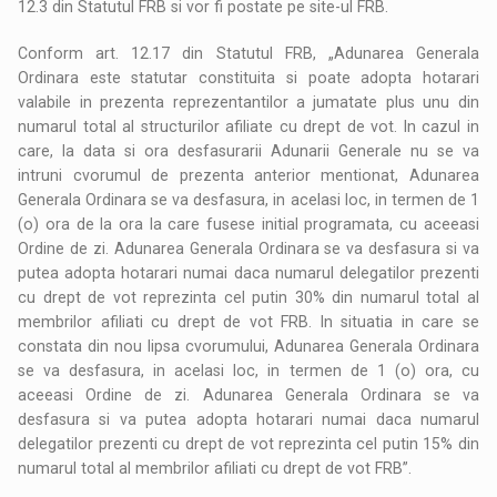
12.3 din Statutul FRB si vor fi postate pe site-ul FRB.
Conform art. 12.17 din Statutul FRB, „Adunarea Generala
Ordinara este statutar constituita si poate adopta hotarari
valabile in prezenta reprezentantilor a jumatate plus unu din
numarul total al structurilor afiliate cu drept de vot. In cazul in
care, la data si ora desfasurarii Adunarii Generale nu se va
intruni cvorumul de prezenta anterior mentionat, Adunarea
Generala Ordinara se va desfasura, in acelasi loc, in termen de 1
(o) ora de la ora la care fusese initial programata, cu aceeasi
Ordine de zi. Adunarea Generala Ordinara se va desfasura si va
putea adopta hotarari numai daca numarul delegatilor prezenti
cu drept de vot reprezinta cel putin 30% din numarul total al
membrilor afiliati cu drept de vot FRB. In situatia in care se
constata din nou lipsa cvorumului, Adunarea Generala Ordinara
se va desfasura, in acelasi loc, in termen de 1 (o) ora, cu
aceeasi Ordine de zi. Adunarea Generala Ordinara se va
desfasura si va putea adopta hotarari numai daca numarul
delegatilor prezenti cu drept de vot reprezinta cel putin 15% din
numarul total al membrilor afiliati cu drept de vot FRB”.