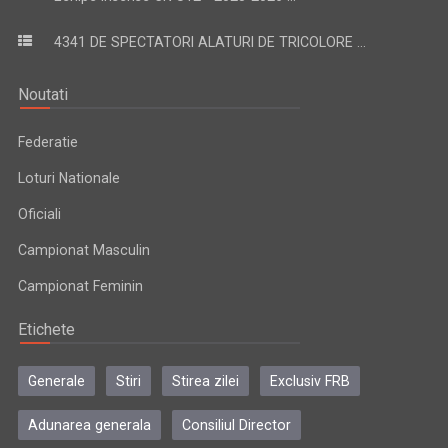
4341 DE SPECTATORI ALATURI DE TRICOLORE ...
Noutati
Federatie
Loturi Nationale
Oficiali
Campionat Masculin
Campionat Feminin
Etichete
Generale
Stiri
Stirea zilei
Exclusiv FRB
Adunarea generala
Consiliul Director